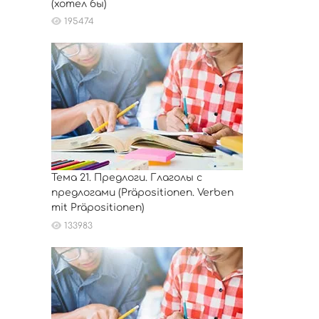
(хотел бы)
195474
Тема 21. Предлоги. Глаголы с
предлогами (Präpositionen. Verben
mit Präpositionen)
133983