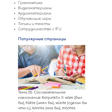
Грамматика
Видеоматериалы
Аудиоматериалы
Обучающие игры
Топики и тексты
Сотрудничество c IFU
Популярные страницы
Тема 25. Сослагательное
наклонение Konjunktiv II: wäre (был
бы), hätte (имел бы), würde (сделал бы
что-л.), könnte (мог бы), möchte