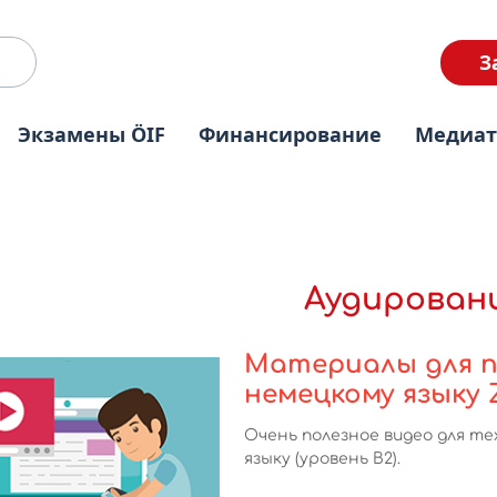
З
Экзамены ÖIF
Финансирование
Медиа
Аудирован
Материалы для п
немецкому языку Z
Очень полезное видео для те
языку (уровень В2)
.