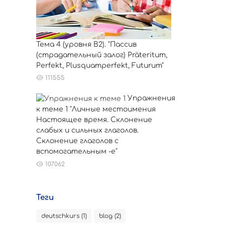
Тема 4 (уровня B2). "Пассив
(страдательный залог) Präteritum,
Perfekt, Plusquamperfekt, Futurum"
111555
Упражнения
к теме 1 "Личные местоимения
Настоящее время. Склонение
слабых и сильных глаголов.
Склонение глаголов с
вспомогательным -е"
107062
Теги
deutschkurs (1)
blog (2)