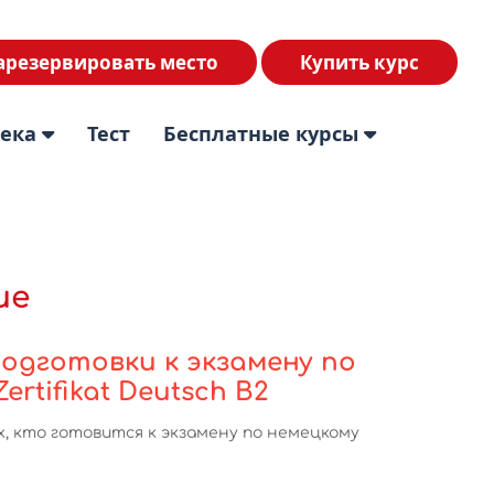
арезервировать место
Купить курс
тека
Тест
Бесплатные курсы
ие
одготовки к экзамену по
ertifikat Deutsch B2
х, кто готовится к экзамену по немецкому