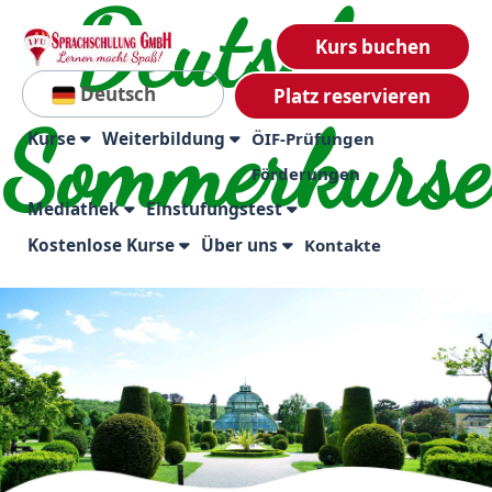
Deutsch-
Kurs buchen
Deutsch
Platz reservieren
Sommerkurse
Kurse
Weiterbildung
ÖIF-Prüfungen
Förderungen
Mediathek
Einstufungstest
Kostenlose Kurse
Über uns
Kontakte