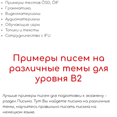
Примеры тестов ÖSD, ÖIF
Грамматика
Видеоматериалы
Аудиоматериалы
Обучающие игры
Топики и тексты
Сотрудничество c IFU
Примеры писем на
различные темы для
уровня B2
Лучшие примеры писем для подготовки к экзамену -
раздел Письмо. Тут Вы найдете письма на различные
темы, научитесь правильно писать письма на
немецком языке.