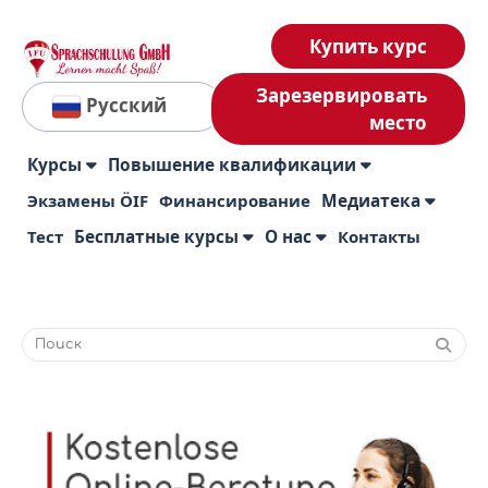
Купить курс
Зарезервировать
Русский
место
Курсы
Повышение квалификации
Экзамены ÖIF
Финансирование
Медиатека
Тест
Бесплатные курсы
О нас
Контакты