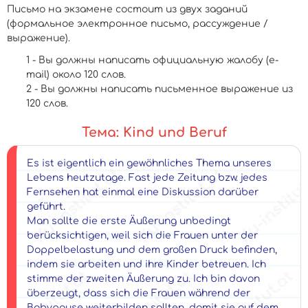
Письмо на экзамене состоит из двух заданий
(формальное электронное письмо, рассуждение /
выражение).
- Вы должны написать официальную жалобу (e-
mail) около 120 слов.
- Вы должны написать письменное выражение из
120 слов.
Тема: Kind und Beruf
Es ist eigentlich ein gewöhnliches Thema unseres
Lebens heutzutage. Fast jede Zeitung bzw. jedes
Fernsehen hat einmal eine Diskussion darüber
geführt.
Man sollte die erste Äußerung unbedingt
berücksichtigen, weil sich die Frauen unter der
Doppelbelastung und dem großen Druck befinden,
indem sie arbeiten und ihre Kinder betreuen. Ich
stimme der zweiten Äußerung zu. Ich bin davon
überzeugt, dass sich die Frauen während der
Babypause weiterbilden sollten, damit sie auf dem