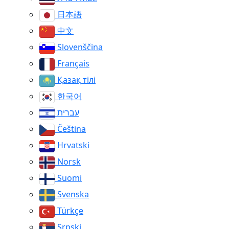
日本語
中文
Slovenščina
Français
Қазақ тілі
한국어
עברית
Čeština
Hrvatski
Norsk
Suomi
Svenska
Türkçe
Srpski