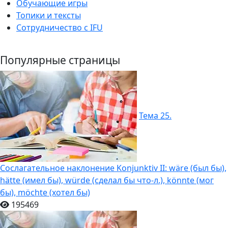
Обучающие игры
Топики и тексты
Сотрудничество c IFU
Популярные страницы
Тема 25.
Сослагательное наклонение Konjunktiv II: wäre (был бы),
hätte (имел бы), würde (сделал бы что-л.), könnte (мог
бы), möchte (хотел бы)
195469