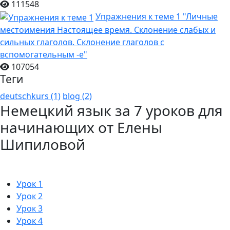
111548
Упражнения к теме 1 "Личные
местоимения Настоящее время. Склонение слабых и
сильных глаголов. Склонение глаголов с
вспомогательным -е"
107054
Теги
deutschkurs (1)
blog (2)
Немецкий язык за 7 уроков для
начинающих от Елены
Шипиловой
Урок 1
Урок 2
Урок 3
Урок 4