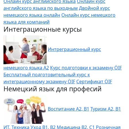
Онлайн курс английского языка
Онлайн курс
английского языка по выходным
Двойной курс
немецкого языка онлайн
Онлайн курс немецкого
языка для компаний
Интеграционные курсы
Интреграционный курс
немецкого языка A2
Курс подготовки к экзамену ÖIF
Бесплатный подготовительный курс к
интеграционному экзамену ÖIF
Сертификат ÖIF
Немецкий язык для професий
Воспитание A2, B1
Туризм A2, B1
ИТ, Техника
Уход B1, B2
Медицина B2, C1
Розничная