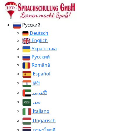
Русский
Deutsch
Englich
Українська
Русский
Română
Español
हिंदी
عربيदी
سی
Italiano
Ungarisch
ภาษาไทยลี