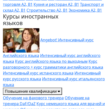
торговля A2, B1
Кухня и ресторан A2, B1
Транспорт и
склад A2, B1
Строительство A2, B1
Экономика A2, B1
Курсы иностранных
языков
Angebot! Интенсивный курс
Английского языка
Интенсивный курс английского
языка
Курс английского языка по выходным
Курс
разговорного + курс грамматики английского языка
Интенсивный курс испанского языка
Интенсивный
курс русского языка
Интенсивный курс итальянского
языка
Повышение квалификации
Обучение на фахового тренера
Обучение на
тренера DaF/DaZ
Курс немецкого языка для врачей и