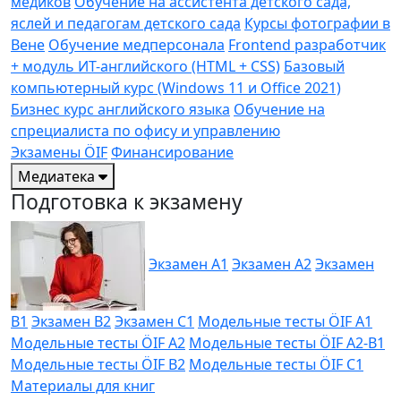
медиков
Обучение на ассистента детского сада,
яслей и педагогам детского сада
Курсы фотографии в
Вене
Обучение медперсонала
Frontend разработчик
+ модуль ИТ-английского (HTML + CSS)
Базовый
компьютерный курс (Windows 11 и Office 2021)
Бизнес курс английского языка
Обучение на
спрециалиста по офису и управлению
Экзамены ÖIF
Финансирование
Медиатека
Подготовка к экзамену
Экзамен A1
Экзамен A2
Экзамен
B1
Экзамен B2
Экзамен C1
Модельные тесты ÖIF A1
Модельные тесты ÖIF A2
Модельные тесты ÖIF A2-B1
Модельные тесты ÖIF B2
Модельные тесты ÖIF C1
Материалы для книг