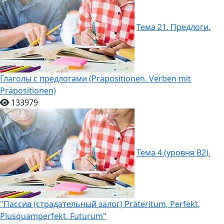
Тема 21. Предлоги.
Глаголы с предлогами (Präpositionen. Verben mit
Präpositionen)
133979
Тема 4 (уровня B2).
"Пассив (страдательный залог) Präteritum, Perfekt,
Plusquamperfekt, Futurum"