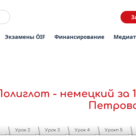
З
Экзамены ÖIF
Финансирование
Медиа
Полиглот - немецкий за 
Петров
1
Урок 2
Урок 3
Урок 4
Урокn 5