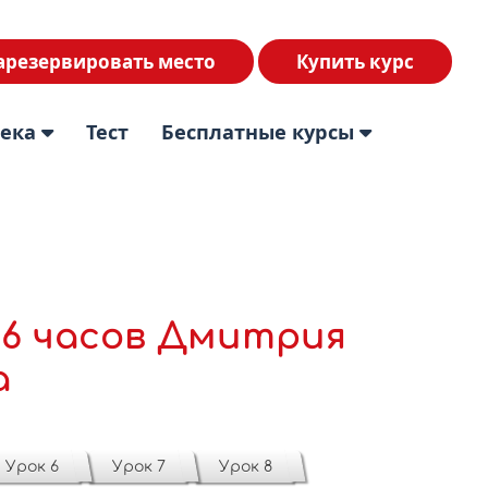
арезервировать место
Купить курс
тека
Тест
Бесплатные курсы
16 часов Дмитрия
а
Урок 6
Урок 7
Урок 8