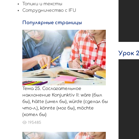
Топики и тексты
Сотрудничество c IFU
Популярные страницы
Урок 
Тема 25. Сослагательное
наклонение Konjunktiv II: wäre (был
бы), hätte (имел бы), würde (сделал бы
что-л.), könnte (мог бы), möchte
(хотел бы)
195485