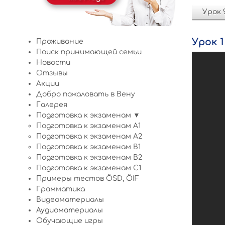
Урок 
Урок 1
Проживание
Поиск принимающей семьи
Новости
Отзывы
Акции
Добро пожаловать в Вену
Галерея
Подготовка к экзаменам ▼
Подготовка к экзаменам A1
Подготовка к экзаменам A2
Подготовка к экзаменам B1
Подготовка к экзаменам B2
Подготовка к экзаменам C1
Примеры тестов ÖSD, ÖIF
Грамматика
Видеоматериалы
Аудиоматериалы
Обучающие игры