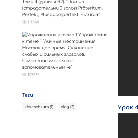
Тема 4 (уровня B2). "Пассив
(страдательный залог) Präteritum,
Perfekt, Plusquamperfekt, Futurum"
111568
Упражнения
к теме 1 "Личные местоимения
Настоящее время. Склонение
слабых и сильных глаголов.
Склонение глаголов с
вспомогательным -е"
107077
Теги
Урок 
deutschkurs (1)
blog (2)