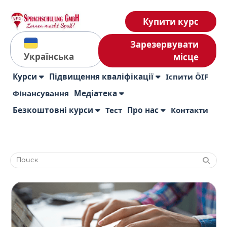
Купити курс
Зарезервувати
Українська
місце
Курси
Підвищення кваліфікації
Іспити ÖIF
Фінансування
Медіатека
Безкоштовні курси
Тест
Про нас
Контакти