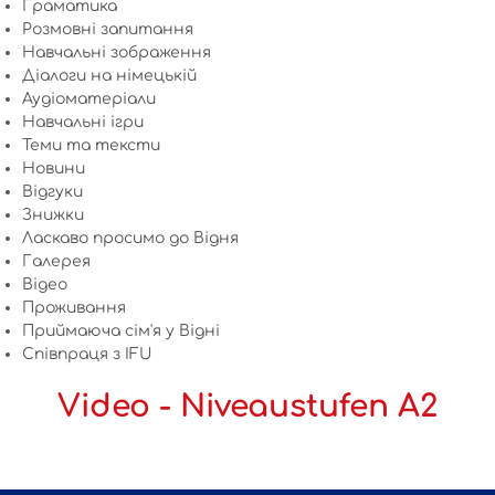
Граматика
Розмовні запитання
Навчальні зображення
Діалоги на німецькій
Аудіоматеріали
Навчальні ігри
Теми та тексти
Новини
Відгуки
Знижки
Ласкаво просимо до Відня
Галерея
Відео
Проживання
Приймаюча сім'я у Відні
Співпраця з IFU
Video - Niveaustufen A2