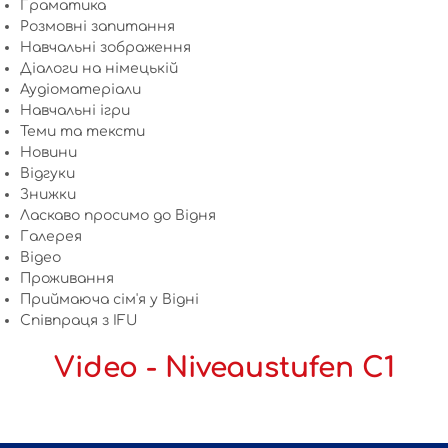
Граматика
Розмовні запитання
Навчальні зображення
Діалоги на німецькій
Аудіоматеріали
Навчальні ігри
Теми та тексти
Новини
Відгуки
Знижки
Ласкаво просимо до Відня
Галерея
Відео
Проживання
Приймаюча сім'я у Відні
Співпраця з IFU
Video - Niveaustufen C1