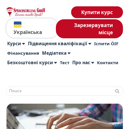
Купити курс
Зарезервувати
Українська
місце
Курси
Підвищення кваліфікації
Іспити ÖIF
Фінансування
Медіатека
Безкоштовні курси
Тест
Про нас
Контакти