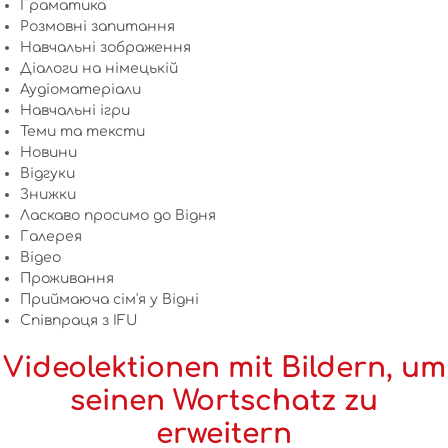
Граматика
Розмовні запитання
Навчальні зображення
Діалоги на німецькій
Аудіоматеріали
Навчальні ігри
Теми та тексти
Новини
Відгуки
Знижки
Ласкаво просимо до Відня
Галерея
Відео
Проживання
Приймаюча сім'я у Відні
Співпраця з IFU
Videolektionen mit Bildern, um
seinen Wortschatz zu
erweitern