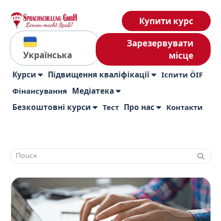
Купити курс
Зарезервувати
Українська
місце
Курси
Підвищення кваліфікації
Іспити ÖIF
Фінансування
Медіатека
Безкоштовні курси
Тест
Про нас
Контакти