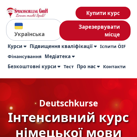
Купити курс
Зарезервувати
Українська
місце
Курси
Підвищення кваліфікації
Іспити ÖIF
Фінансування
Медіатека
Безкоштовні курси
Тест
Про нас
Контакти
Deutschkurse
Інтенсивний курс
німецької мови