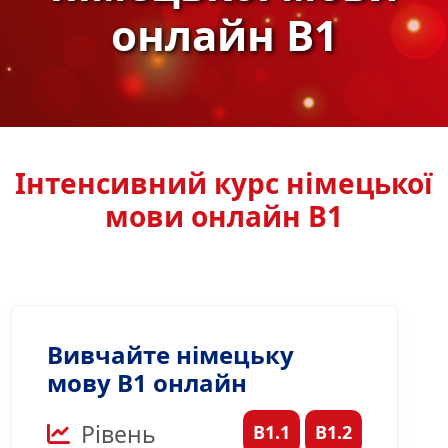
онлайн B1
Інтенсивний курс німецької
мови онлайн B1
Вивчайте німецьку
мову B1 онлайн
Рівень
B1.1
B1.2