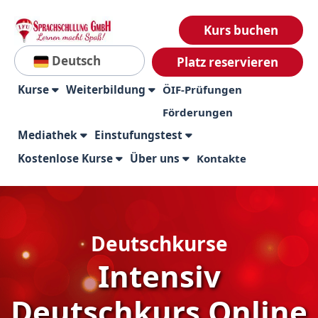
Kurs buchen
Deutsch
Platz reservieren
Kurse
Weiterbildung
ÖIF-Prüfungen
Förderungen
Mediathek
Einstufungstest
Kostenlose Kurse
Über uns
Kontakte
Deutschkurse
Intensiv
Deutschkurs Online