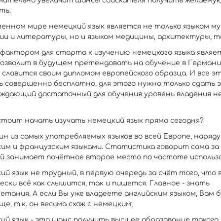
ачительно увеличит шансы соискателя получить желаему
ть.
менном мире немецкий язык является не только языком му
ии и литературы, но и языком медицины, архитектуры, т
фактором для старта к изучению немецкого языка являет
позволит в будущем претендовать на обучение в Германи
 славится своим дипломом европейского образца. И все э
ь совершенно бесплатно, для этого нужно только сдать э
ждающий достаточный для обучения уровень владения н
стоит начать изучать немецкий язык прямо сегодня?
ин из самых употребляемых языков во всей Европе, наряду
ким и французским языками. Статистика говорит сама за 
й занимает почётное второе место по частоте использо
ий язык не трудный, в первую очередь за счёт того, что 
ски всё как слышится, так и пишется. Главное - знать
етания. А если Вы уже владеете английским языком, Вам 
е, т.к. он весьма схож с немецким;
кий язык - это шанс получить высшее образование такого 