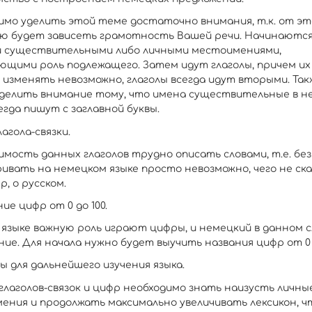
имо уделить этой теме достаточно внимания, т.к. от эт
ю будет зависеть грамотность Вашей речи. Начинаютс
 существительными либо личными местоимениями,
ющими роль подлежащего. Затем идут глаголы, причем их
 изменять невозможно, глаголы всегда идут вторыми. Так
делить внимание тому, что имена существительные в н
егда пишут с заглавной буквы.
лагола-связки.
мость данных глаголов трудно описать словами, т.е. без
ривать на немецком языке просто невозможно, чего не ск
, о русском.
ние цифр от 0 до 100.
 языке важную роль играют цифры, и немецкий в данном с
ие. Для начала нужно будет выучить названия цифр от 0 д
ы для дальнейшего изучения языка.
глаголов-связок и цифр необходимо знать наизусть личны
ения и продолжать максимально увеличивать лексикон, ч