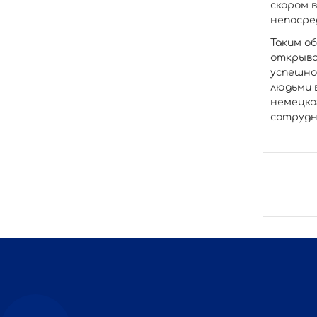
скором 
непосре
Таким о
открыва
успешно
людьми 
немецко
сотрудн