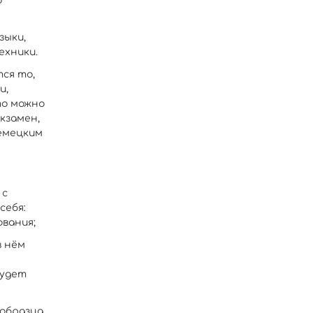
ю
зыки,
ехники.
ся то,
и,
то можно
кзамен,
емецким
 с
себя:
вания;
в нём
будет
образца,