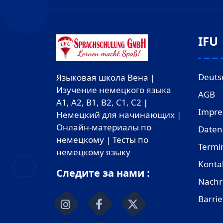
IFU
Deuts
Языковая школа Вена |
Изучение немецкого языка
AGB
A1, A2, B1, B2, C1, C2 |
Impr
Немецкий для начинающих |
Онлайн-материалы по
Daten
немецкому | Тесты по
Termi
немецкому языку
Konta
Следите за нами :
Nachr
Barrie