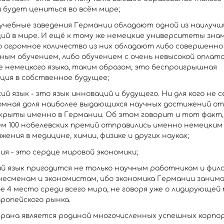
 будет цениться во всём мире;
учебные заведения Германии обладают одной из наилучш
ий в мире. И ещё к тому же немецкие университеты зн
о огромное количество из них обладают либо совершенно
ным обучением, либо обучением с очень невысокой оплато
е немецкого языка, таким образом, это беспроигрышная
ция в собственное будущее;
ий язык - это язык инноваций и будущего. Ни для кого не 
омная доля наиболее выдающихся научных достижений о
крыты именно в Германии. Об этом говорит и тот факт,
чем 100 нобелевских премий отправились именно немецким
жения в медицине, химии, физике и других науках;
ия - это сердце мировой экономики;
й язык пригодится не только научным работникам и фило
знесменам и экономистам, ибо экономика Германии заним
е 4 место среди всего мира, не говоря уже о лидирующей
вропейского рынка.
трана является родиной многочисленных успешных корпо