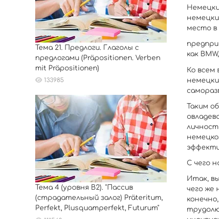
Немецки
немецки
место в
предпри
Тема 21. Предлоги. Глаголы с
как BMW,
предлогами (Präpositionen. Verben
mit Präpositionen)
Ко всем
немецки
133985
самораз
Таким об
овладев
личност
немецко
эффекти
С чего н
Итак, вы
Тема 4 (уровня B2). "Пассив
чего же
(страдательный залог) Präteritum,
конечно,
Perfekt, Plusquamperfekt, Futurum"
трудолю