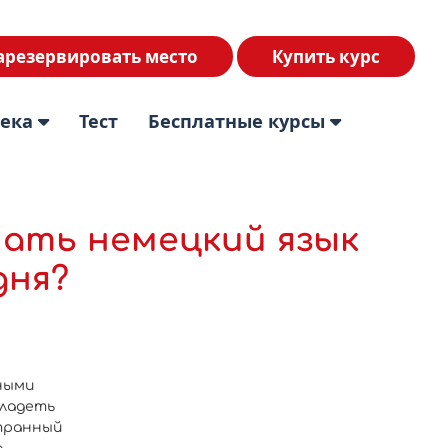
арезервировать место
Купить курс
тека
Тест
Бесплатные курсы
ать немецкий язык
дня?
ными
владеть
транный