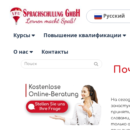
Русский
Курсы
Повышение квалификации
О нас
Контакты
По
На сего
зачасту
приняти
словами
только 