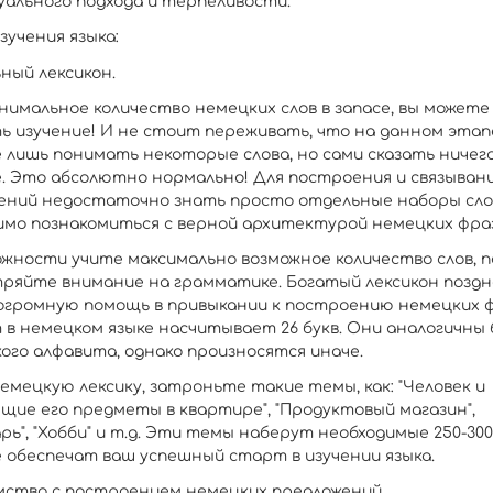
уального подхода и терпеливости.
зучения языка:
ьный лексикон.
нимальное количество немецких слов в запасе, вы можете
ь изучение! И не стоит переживать, что на данном этап
 лишь понимать некоторые слова, но сами сказать ничег
. Это абсолютно нормально! Для построения и связыван
ений недостаточно знать просто отдельные наборы сло
имо познакомиться с верной архитектурой немецких фраз
ожности учите максимально возможное количество слов, п
тряйте внимание на грамматике. Богатый лексикон поздн
огромную помощь в привыкании к построению немецких ф
 в немецком языке насчитывает 26 букв. Они аналогичны 
ого алфавита, однако произносятся иначе.
емецкую лексику, затроньте такие темы, как: "Человек и
щие его предметы в квартире", "Продуктовый магазин",
рь", "Хобби" и т.д. Эти темы наберут необходимые 250-300
 обеспечат ваш успешный старт в изучении языка.
омство с построением немецких предложений.