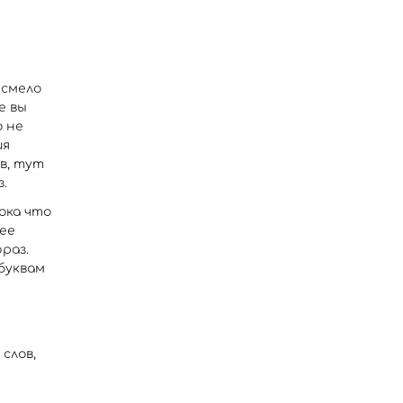
 смело
е вы
о не
ия
в, тут
.
ока что
ее
раз.
буквам
 слов,