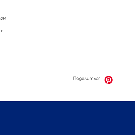
ком
 с
Поделиться