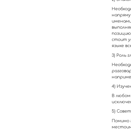
Необход
напряму
именами
выполня
позицию
стоит у
языке вс
3) Роль г
Необходи
разгова
например
4) Изуче
В любом
исключен
5) Совет
Помимо 
местоим