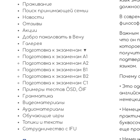
язык зн
Проживание
должнос
Поиск принимающей семьи
В совре
Новости
философ
Отзывы
Акции
Важным 
Добро пожаловать в Вену
что он 
Галерея
которое
Подготовка к экзаменам ▼
получит
Подготовка к экзаменам A1
подтвер
Подготовка к экзаменам A2
языком.
Подготовка к экзаменам B1
Почему 
Подготовка к экзаменам B2
Подготовка к экзаменам C1
• Это од
Примеры тестов ÖSD, ÖIF
английс
Грамматика
немецки
Видеоматериалы
Аудиоматериалы
• Немецк
Обучающие игры
практиче
Топики и тексты
буквосоч
Сотрудничество c IFU
еще прощ
• Немец