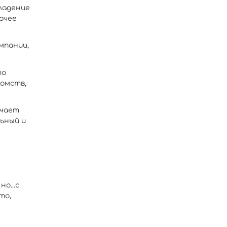
ладение
очее
мпании,
то
комств,
ачает
ьный и
о...с
то,