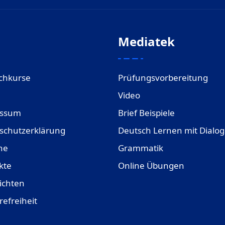
Mediatek
chkurse
Prüfungsvorbereitung
Video
essum
Brief Beispiele
schutzerklärung
Deutsch Lernen mit Dialo
ne
Grammatik
kte
Online Übungen
ichten
refreiheit