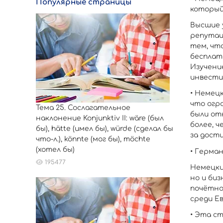
Популярные страницы
который
Высшие 
репутац
тем, чт
бесплат
Изучени
инвести
• Немецк
что огр
Тема 25. Сослагательное
были от
наклонение Konjunktiv II: wäre (был
более, 
бы), hätte (имел бы), würde (сделал бы
за дости
что-л.), könnte (мог бы), möchte
(хотел бы)
• Герман
195477
Немецки
но и би
почётно
среди Е
• Эта с