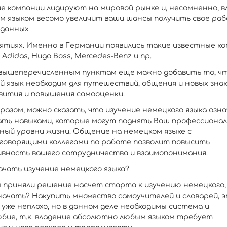
е компании лидируют на мировой рынке и, несомненно, в
м языком весомо увеличит ваши шансы получить свое раб
 данных
ятиях. Именно в Германии появились такие известные ко
 Adidas, Hugo Boss, Mercedes-Benz и пр.
 вышеперечисленным пунктам еще можно добавить то, ч
й язык необходим для путешествий, общения и новых зна
вития и повышения самооценки.
разом, можно сказать, что изучение немецкого языка озн
ать навыками, которые могут поднять Ваш профессионал
ный уровни жизни. Общение на немецком языке с
говорящими коллегами по работе позволит повысить
вность вашего сотрудничества и взаимопонимания.
ачать изучение немецкого языка?
 приняли решение насчет старта к изучению немецкого, н
 начать? Накупить множество самоучителей и словарей, э
 уже неплохо, но в данном деле необходимы система и
бие, т.к. владение абсолютно любым языком требует