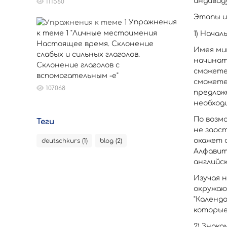
индивид
111560
Этапы и
Упражнения
к теме 1 "Личные местоимения
1) Начал
Настоящее время. Склонение
Имея ми
слабых и сильных глаголов.
начинат
Склонение глаголов с
сможете
вспомогательным -е"
сможете
107068
предлож
необход
По возм
Теги
не заос
окажет 
deutschkurs (1)
blog (2)
Алфавит
английск
Изучая н
окружаю
"Календа
которые
2) Знак