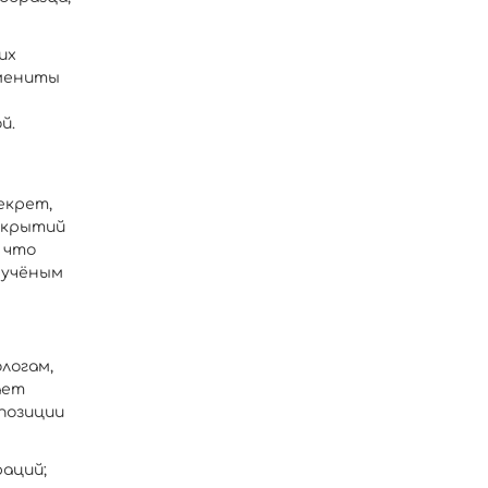
их
амениты
й.
секрет,
ткрытий
 что
 учёным
логам,
ает
 позиции
раций;