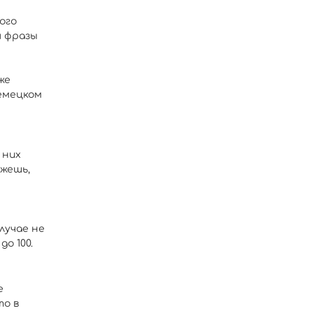
ого
я фразы
же
емецком
 них
ажешь,
лучае не
о 100.
е
то в