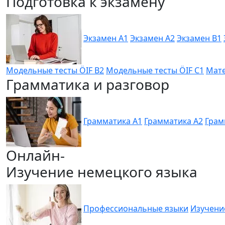
Подготовка к экзамену
Экзамен A1
Экзамен A2
Экзамен B1
Модельные тесты ÖIF B2
Модельные тесты ÖIF C1
Мате
Грамматика и разговор
Грамматика A1
Грамматика A2
Грам
Онлайн-
Изучение немецкого языка
Профессиональные языки
Изучени