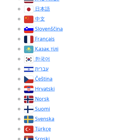
日本語
中文
Slovenščina
Français
Қазақ тілі
한국어
עברית
Čeština
Hrvatski
Norsk
Suomi
Svenska
Türkçe
Srpski