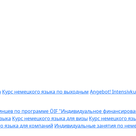
а
Курс немецкого языка по выходным
Angebot! Intensivk
аинцев по программе ÖIF "Индивидуальное финансирова
языка
Курс немецкого языка для визы
Курс немецкого язы
о языка для компаний
Индивидуальные занятия по нем