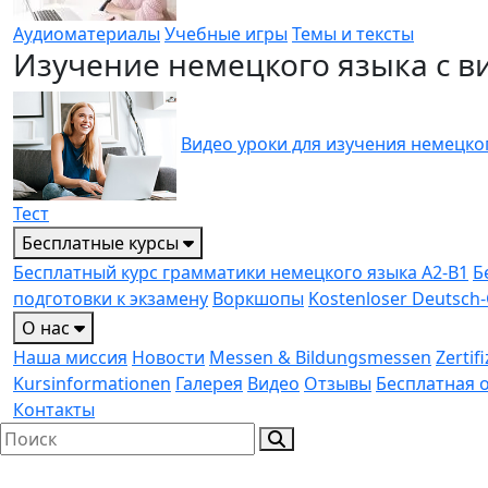
Аудиоматериалы
Учебные игры
Темы и тексты
Изучение немецкого языка с в
Видео уроки для изучения немецко
Тест
Бесплатные курсы
Бесплатный курс грамматики немецкого языка A2-B1
Б
подготовки к экзамену
Воркшопы
Kostenloser Deutsch-
О нас
Наша миссия
Новости
Messen & Bildungs­messen
Zerti
Kursinformationen
Галерея
Видео
Отзывы
Бесплатная 
Контакты