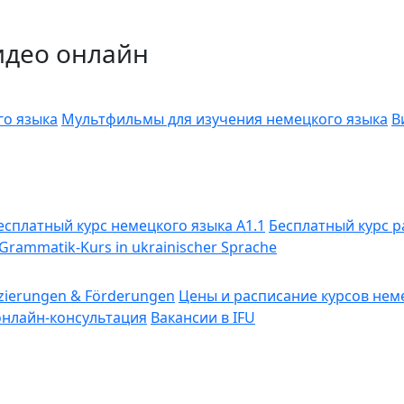
идео онлайн
го языка
Мультфильмы для изучения немецкого языка
В
есплатный курс немецкого языка A1.1
Бесплатный курс р
Grammatik-Kurs in ukrainischer Sprache
fizierungen & Förderungen
Цены и расписание курсов нем
онлайн-консультация
Вакансии в IFU