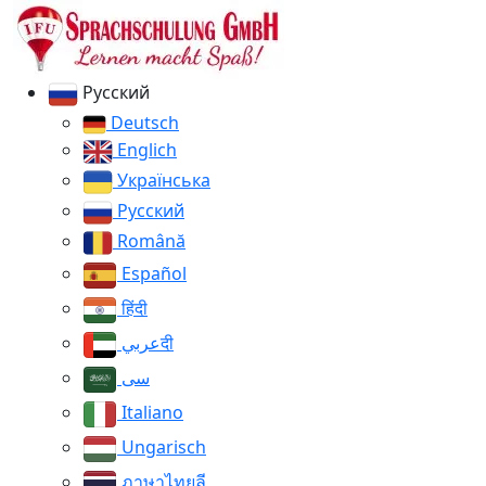
Русский
Deutsch
Englich
Українська
Русский
Română
Español
हिंदी
عربيदी
سی
Italiano
Ungarisch
ภาษาไทยลี