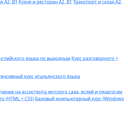
я A2, B1
Кухня и ресторан A2, B1
Транспорт и склад A2,
английского языка по выходным
Курс разговорного +
енсивный курс итальянского языка
чение на ассистента детского сада, яслей и педагогам
го (HTML + CSS)
Базовый компьютерный курс (Windows