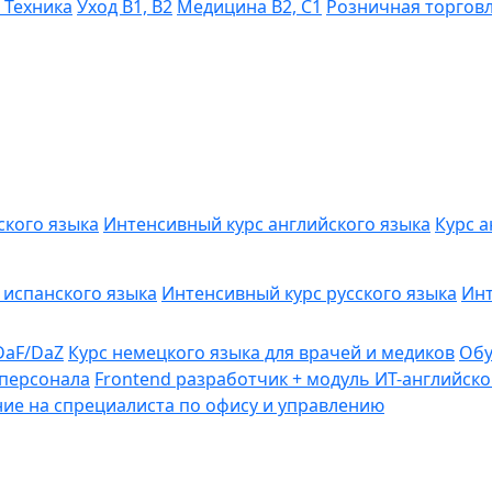
, Техника
Уход B1, B2
Медицина B2, C1
Розничная торговл
ского языка
Интенсивный курс английского языка
Курс 
 испанского языка
Интенсивный курс русского языка
Инт
DaF/DaZ
Курс немецкого языка для врачей и медиков
Обу
персонала
Frontend разработчик + модуль ИТ-английско
ие на спрециалиста по офису и управлению