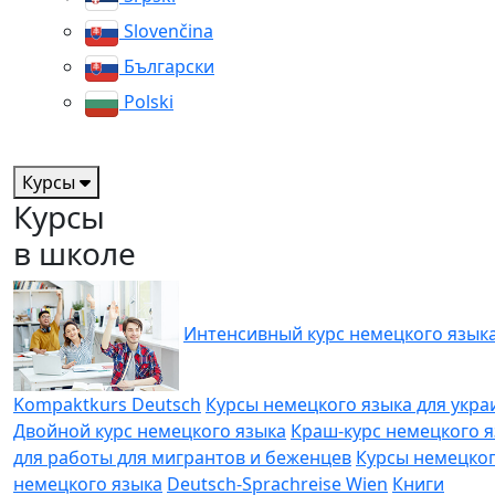
Slovenčina
Български
Polski
Курсы
Курсы
в школе
Интенсивный курс немецкого язык
Kompaktkurs Deutsch
Курсы немецкого языка для укр
Двойной курс немецкого языка
Краш-курс немецкого 
для работы для мигрантов и беженцев
Курсы немецког
немецкого языка
Deutsch-Sprachreise Wien
Книги