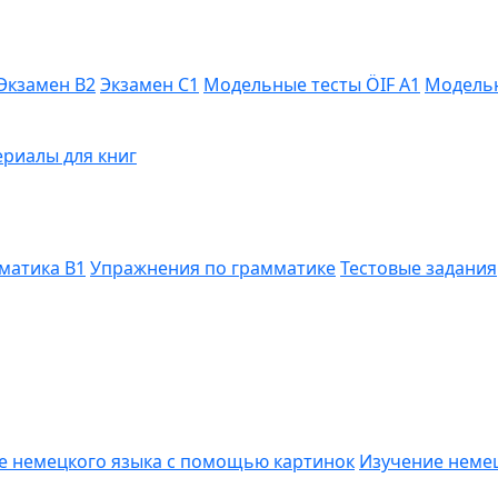
Экзамен B2
Экзамен C1
Модельные тесты ÖIF A1
Модельн
риалы для книг
матика B1
Упражнения по грамматике
Тестовые задания
е немецкого языка с помощью картинок
Изучение неме