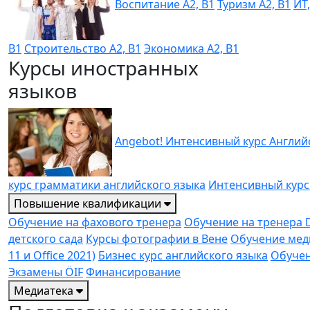
Воспитание A2, B1
Туризм A2, B1
ИТ
B1
Строительство A2, B1
Экономика A2, B1
Курсы иностранных
языков
Angebot! Интенсивный курс Англий
курс грамматики английского языка
Интенсивный курс
Повышение квалификации
Обучение на фахового тренера
Обучение на тренера 
детского сада
Курсы фотографии в Вене
Обучение мед
11 и Office 2021)
Бизнес курс английского языка
Обучен
Экзамены ÖIF
Финансирование
Медиатека