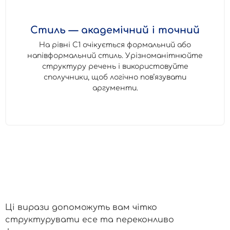
Стиль — академічний і точний
На рівні C1 очікується формальний або
напівформальний стиль. Урізноманітнюйте
структуру речень і використовуйте
сполучники, щоб логічно пов’язувати
аргументи.
Незамінні мовні
конструкції для есе рівня C1
Ці вирази допоможуть вам чітко
структурувати есе та переконливо