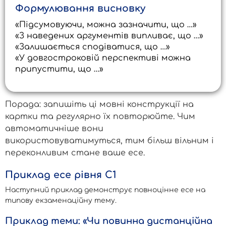
Формулювання висновку
«Підсумовуючи, можна зазначити, що …»
«З наведених аргументів випливає, що …»
«Залишається сподіватися, що …»
«У довгостроковій перспективі можна
припустити, що …»
Порада: запишіть ці мовні конструкції на
картки та регулярно їх повторюйте. Чим
автоматичніше вони
використовуватимуться, тим більш вільним і
переконливим стане ваше есе.
Приклад есе рівня C1
Наступний приклад демонструє повноцінне есе на
типову екзаменаційну тему.
Приклад теми: «Чи повинна дистанційна