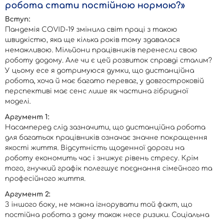
робота стати постійною нормою?»
Вступ:
Пандемія COVID-19 змінила світ праці з такою
швидкістю, яка ще кілька років тому здавалася
неможливою. Мільйони працівників перенесли свою
роботу додому. Але чи є цей розвиток справді сталим?
У цьому есе я дотримуюся думки, що дистанційна
робота, хоча й має багато переваг, у довгостроковій
перспективі має сенс лише як частина гібридної
моделі.
Аргумент 1:
Насамперед слід зазначити, що дистанційна робота
для багатьох працівників означає значне покращення
якості життя. Відсутність щоденної дороги на
роботу економить час і знижує рівень стресу. Крім
того, гнучкий графік полегшує поєднання сімейного та
професійного життя.
Аргумент 2:
З іншого боку, не можна ігнорувати той факт, що
постійна робота з дому також несе ризики. Соціальна