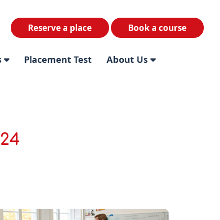
Reserve a place
Book a course
s
Placement Test
About Us
024