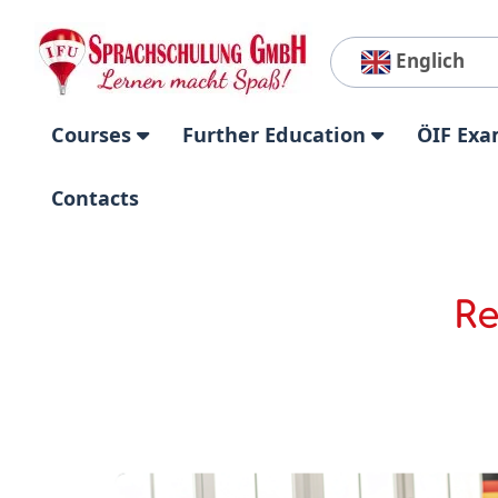
Englich
Courses
Further Education
ÖIF Exa
Contacts
Re