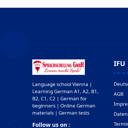
IFU
Deuts
Language school Vienna |
Learning German A1, A2, B1,
AGB
B2, C1, C2 | German for
Impr
beginners | Online German
materials | German tests
Daten
Termi
Follow us on :