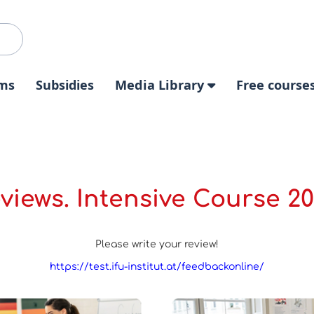
ms
Subsidies
Media Library
Free course
views. Intensive Course 2
Please write your review!
https://test.ifu-institut.at/feedbackonline/