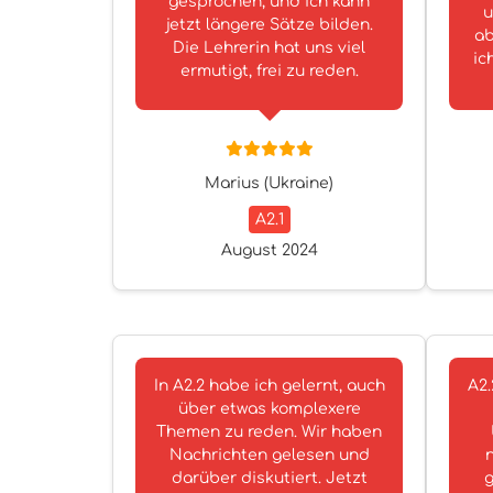
gesprochen, und ich kann
u
jetzt längere Sätze bilden.
ab
Die Lehrerin hat uns viel
ic
ermutigt, frei zu reden.
Marius (Ukraine)
A2.1
August 2024
In A2.2 habe ich gelernt, auch
A2.
über etwas komplexere
Themen zu reden. Wir haben
Nachrichten gelesen und
darüber diskutiert. Jetzt
g