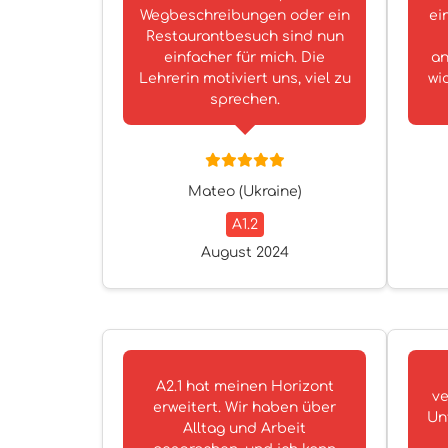
Wegbeschreibungen oder ein
ei
Restaurantbesuch sind nun
einfacher für mich. Die
an
Lehrerin motiviert uns, viel zu
wi
sprechen.
Mateo (Ukraine)
A1.2
August 2024
A2.1 hat meinen Horizont
ve
erweitert. Wir haben über
Un
Alltag und Arbeit