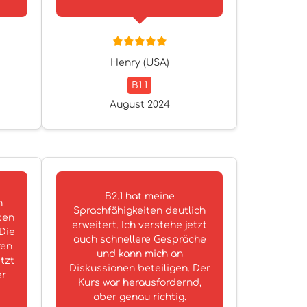
Henry (USA)
B1.1
August 2024
B2.1 hat meine
h
Sprachfähigkeiten deutlich
ten
erweitert. Ich verstehe jetzt
 Die
auch schnellere Gespräche
ren
und kann mich an
tzt
Diskussionen beteiligen. Der
er
Kurs war herausfordernd,
aber genau richtig.