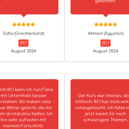
geworden.
Sofia (Griechenland)
Ahmed (Ägypten)
B1.1
B1.1
August 2024
August 2024
ch B1.1 kann ich nun Filme
mit Untertiteln besser
Der Kurs war intensiv, ab
erstehen. Wir haben viele
hilfreich. B1.1 hat mich wirk
ue Wörter gelernt, die mir
vorangebracht. Ich fühle 
im Verständnis helfen. Ich
jetzt bereit für noch
bin sehr zufrieden mit
schwierigere Themen.
meinem Fortschritt.