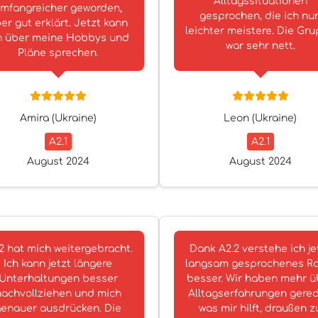
Alltagssituationen
mfangreicher geworden,
gesprochen, die ich nu
er gut erklärt. Jetzt kann
leichter meistere. Die Gr
h über meine Hobbys und
war sehr nett.
Pläne sprechen.
Amira (Ukraine)
Leon (Ukraine)
A2.1
A2.1
August 2024
August 2024
2 hat mich weitergebracht.
Dank A2.2 verstehe ich je
Ich kann jetzt längere
langsam gesprochenes R
Unterhaltungen besser
besser. Wir haben mehr ü
nachvollziehen und mich
Alltagserfahrungen gered
enauer ausdrücken. Die
was mir hilft, draußen z