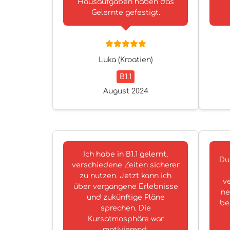
Hausaufgaben haben das
Gelernte gefestigt.
Luka (Kroatien)
B1.1
August 2024
Ich habe in B1.1 gelernt,
Dur
verschiedene Zeiten sicherer
zu nutzen. Jetzt kann ich
v
über vergangene Erlebnisse
ne
und zukünftige Pläne
be
sprechen. Die
Kursatmosphäre war
motivierend.