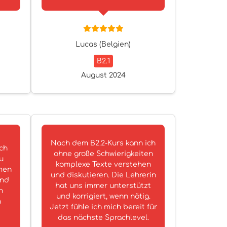
Lucas (Belgien)
B2.1
August 2024
Nach dem B2.2-Kurs kann ich
och
ohne große Schwierigkeiten
u
komplexe Texte verstehen
men
und diskutieren. Die Lehrerin
und
hat uns immer unterstützt
n
und korrigiert, wenn nötig.
m
Jetzt fühle ich mich bereit für
das nächste Sprachlevel.