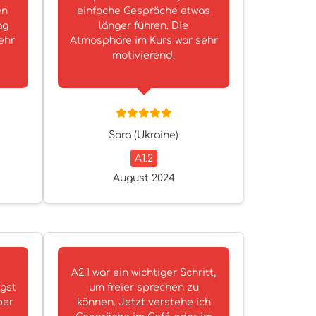
en
einfache Gespräche etwas
ag
länger führen. Die
ehr
Atmosphäre im Kurs war sehr
motivierend.
Sara (Ukraine)
A1.2
August 2024
A2.1 war ein wichtiger Schritt,
gst
um freier sprechen zu
ber
können. Jetzt verstehe ich