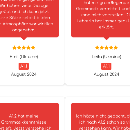
hat mir grundlegende
Wir haben viele Dialoge
Grammatik vermittelt und
geübt und ich kann jetzt
kann mich vorstellen. D
urze Sätze selbst bilden.
Lehrerin hat immer gedul
e Atmosphäre war wirklich
erklärt.
angenehm.
Emil (Ukraine)
Leila (Ukraine)
A1.1
A1.1
August 2024
August 2024
A1.2 hat meine
Ich hätte nicht gedacht, 
Grammatikkenntnisse
ich nach A1.2 schon so vi
rtieft. Jetzt verstehe ich
verstehen kann. Wir hab