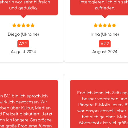
ehrerin war sehr hilfreich
interagieren. Ich bin se
und geduldig.
zufrieden.
Diego (Ukraine)
Irina (Ukraine)
A2.2
A2.2
August 2024
August 2024
Endlich kann ich Zeitun
In B1.1 bin ich sprachlich
besser verstehen und
wirklich gewachsen. Wir
längere E-Mails lesen. B1
aben über Kultur, Medien
war anspruchsvoll, aber 
 Freizeit diskutiert. Jetzt
hat sich gelohnt. Mein
nn ich längere Gespräche
Wortschatz ist viel größ
ne große Probleme führen.