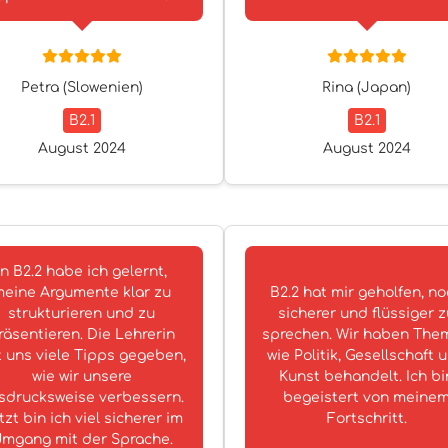
Petra (Slowenien)
Rina (Japan)
B2.1
B2.1
August 2024
August 2024
In B2.2 habe ich gelernt,
eine Argumente klar zu
B2.2 hat mir geholfen, n
strukturieren und zu
sicherer und flüssiger z
räsentieren. Die Lehrerin
sprechen. Wir haben The
 uns viele Tipps gegeben,
wie Politik, Gesellschaft 
wie wir unsere
Kunst behandelt. Ich bi
sdrucksweise verbessern.
begeistert von meine
tzt bin ich viel sicherer im
Fortschritt.
mgang mit der Sprache.