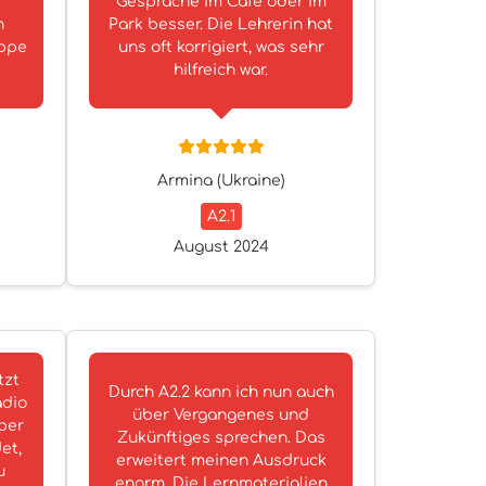
Gespräche im Café oder im
n
Park besser. Die Lehrerin hat
uppe
uns oft korrigiert, was sehr
hilfreich war.
Armina (Ukraine)
A2.1
August 2024
tzt
Durch A2.2 kann ich nun auch
adio
über Vergangenes und
ber
Zukünftiges sprechen. Das
et,
erweitert meinen Ausdruck
u
enorm. Die Lernmaterialien