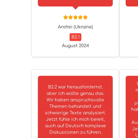
Andrei (Ukraine)
B2.1
August 2024
B2.2 war herausfordernd,
m
aber ich wollte genau das.
Wir haben anspruchsvolle
p
Themen behandelt und
hat
schwierige Texte analysiert.
Jetzt fühle ich mich bereit,
Au
auch auf Deutsch komplexe
Je
Diskussionen zu führen.
U