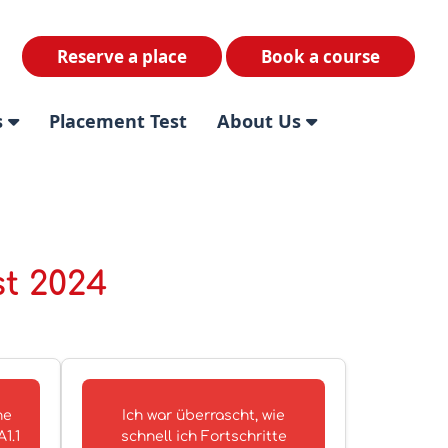
Reserve a place
Book a course
s
Placement Test
About Us
st 2024
he
Ich war überrascht, wie
1.1
schnell ich Fortschritte