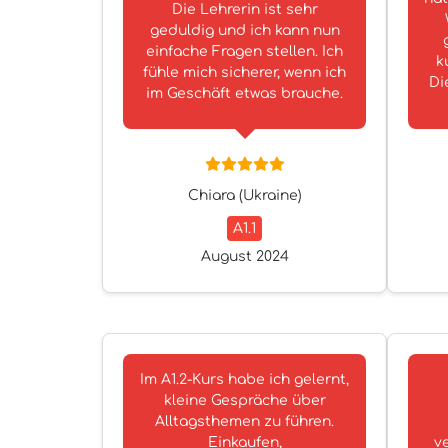
Die Lehrerin ist sehr
geduldig und ich kann nun
einfache Fragen stellen. Ich
k
fühle mich sicherer, wenn ich
Di
im Geschäft etwas brauche.
Chiara (Ukraine)
A1.1
August 2024
Im A1.2-Kurs habe ich gelernt,
kleine Gespräche über
Alltagsthemen zu führen.
Einkaufen,
ve