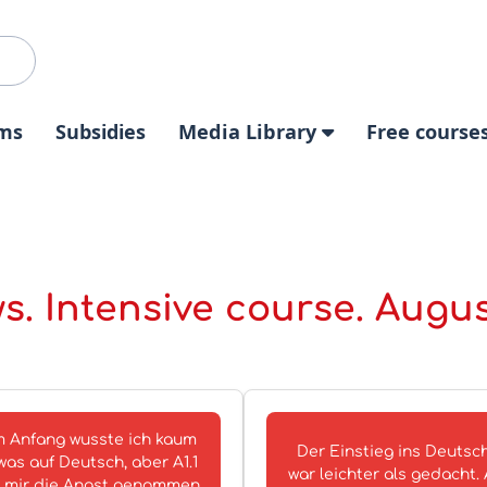
ms
Subsidies
Media Library
Free course
s. Intensive course. Augu
 Anfang wusste ich kaum
Der Einstieg ins Deutsc
was auf Deutsch, aber A1.1
war leichter als gedacht. A
 mir die Angst genommen.