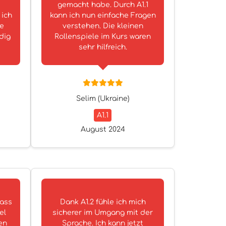
gemacht habe. Durch A1.1
 ich
kann ich nun einfache Fragen
ie
verstehen. Die kleinen
dig
Rollenspiele im Kurs waren
sehr hilfreich.
Selim (Ukraine)
A1.1
August 2024
dass
Dank A1.2 fühle ich mich
el
sicherer im Umgang mit der
en
Sprache. Ich kann jetzt