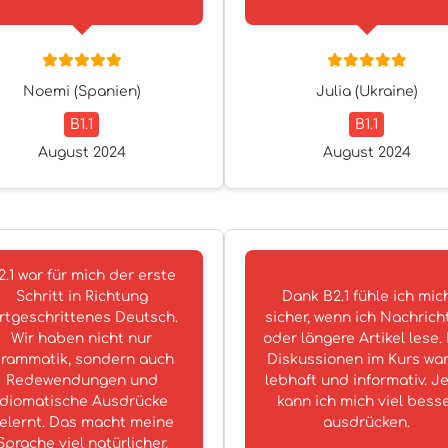
Noemi (Spanien)
Julia (Ukraine)
B1.1
B1.1
August 2024
August 2024
2.1 war für mich der erste
Schritt in Richtung
Dank B2.1 fühle ich mic
rtgeschrittenes Deutsch.
sicher, wenn ich Nachrich
Wir haben nicht nur
oder längere Artikel lese.
rammatik, sondern auch
Diskussionen im Kurs wa
Redewendungen und
lebhaft und informativ. Je
idiomatische Ausdrücke
kann ich mich viel bess
elernt. Das macht meine
ausdrücken.
Sprache viel natürlicher.