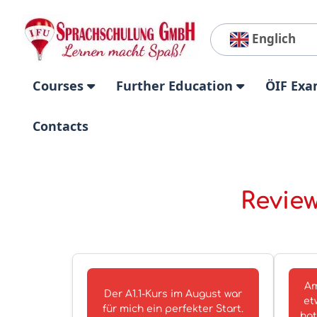
Englich
Courses
Further Education
ÖIF Exa
Contacts
Review
Am
Der A1.1-Kurs im August war
et
für mich ein perfekter Start.
hat