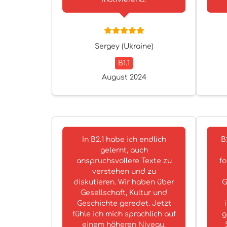
Sergey (Ukraine)
B1.1
August 2024
In B2.1 habe ich endlich
B
gelernt, auch
anspruchsvollere Texte zu
fo
verstehen und zu
diskutieren. Wir haben über
G
Gesellschaft, Kultur und
Geschichte geredet. Jetzt
fühle ich mich sprachlich auf
g
einem höheren Niveau.