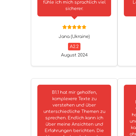
fühle ich mich sprachlich viel
L
sicherer.
Jana (Ukraine)
A2.2
August 2024
B1.1 hat mir geholfen,
komplexere Texte zu
verstehen und über
unterschiedliche Themen zu
h
sprechen. Endlich kann ich
und
über meine Ansichten und
ka
Erfahrungen berichten. Die
oh