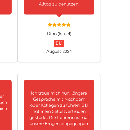
Alltag zu benutzen.
Dina (Israel)
B1.1
August 2024
Ich traue mich nun, längere
er
Gespräche mit Nachbarn
lich
oder Kollegen zu führen. B1.1
mich
hat mein Selbstvertrauen
gestärkt. Die Lehrerin ist auf
unsere Fragen eingegangen.