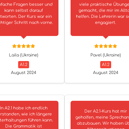
nfache Fragen besser und
viele praktische Übung
kann selbst darauf
gemacht, die mir im Allt
tworten. Der Kurs war ein
helfen. Die Lehrerin war s
chtiger Schritt nach vorne.
engagiert.
Laila (Ukraine)
Pavel (Ukraine)
A1.2
A1.2
August 2024
August 2024
In A2.1 habe ich endlich
Der A2.1-Kurs hat mir
rstanden, wie ich längere
geholfen, meine Sprechan
terhaltungen führen kann.
abzubauen. Wir haben ü
Die Grammatik ist