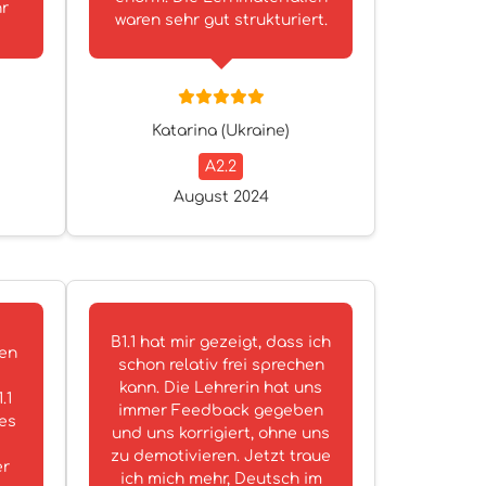
hr
waren sehr gut strukturiert.
Katarina (Ukraine)
A2.2
August 2024
B1.1 hat mir gezeigt, dass ich
gen
schon relativ frei sprechen
kann. Die Lehrerin hat uns
.1
immer Feedback gegeben
es
und uns korrigiert, ohne uns
zu demotivieren. Jetzt traue
er
ich mich mehr, Deutsch im