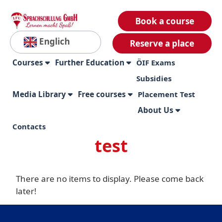
Book a course
Englich
Reserve a place
Courses
Further Education
ÖIF Exams
Subsidies
Media Library
Free courses
Placement Test
About Us
Contacts
test
There are no items to display. Please come back
later!