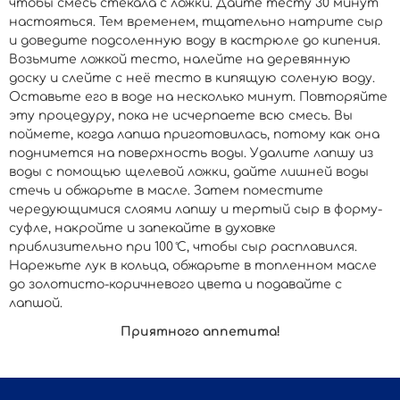
чтобы смесь стекала с ложки. Дайте тесту 30 минут
настояться. Тем временем, тщательно натрите сыр
и доведите подсоленную воду в кастрюле до кипения.
Возьмите ложкой тесто, налейте на деревянную
доску и слейте с неё тесто в кипящую соленую воду.
Оставьте его в воде на несколько минут. Повторяйте
эту процедуру, пока не исчерпаете всю смесь. Вы
поймете, когда лапша приготовилась, потому как она
поднимется на поверхность воды. Удалите лапшу из
воды с помощью щелевой ложки, дайте лишней воды
стечь и обжарьте в масле. Затем поместите
чередующимися слоями лапшу и тертый сыр в форму-
суфле, накройте и запекайте в духовке
приблизительно при 100 ̊C, чтобы сыр расплавился.
Нарежьте лук в кольца, обжарьте в топленном масле
до золотисто-коричневого цвета и подавайте с
лапшой.
Приятного аппетита!