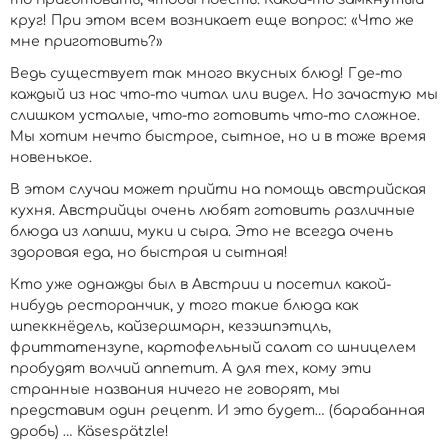
круг! При этом всем возникает еще вопрос: «Что же
мне приготовить?»
Ведь существует так много вкусных блюд! Где-то
каждый из нас что-то читал или видел. Но зачастую мы
слишком усталые, что-то готовить что-то сложное.
Мы хотим нечто быстрое, сытное, но и в тоже время
новенькое.
В этом случаи может прийти на помощь австрийская
кухня. Австрийцы очень любят готовить различные
блюда из лапши, муки и сыра. Это не всегда очень
здоровая еда, но быстрая и сытная!
Кто уже однажды был в Австрии и посетил какой-
нибудь ресторанчик, у того такие блюда как
шпеккнёдель, кайзершмарн, кезэшпэтцль,
фриттатензупе, картофельный салат со шницелем
пробудят волчий аппетит. А для тех, кому эти
странные названия ничего не говорят, мы
представим один рецепт. И это будет… (барабанная
дробь) … Käsespätzle!