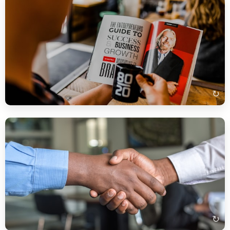
„Erzählen Sie etwas über sich." (Розкажіть про себе.)
„Ich heiße … und komme aus … Ich habe … Jahre Erfahrung als …
und spreche Deutsch auf dem Niveau B2. Ich bin teamfähig,
zuverlässig und lerne schnell."
↻
„Warum möchten Sie bei uns arbeiten?" (Чому ви хочете
працювати у нас?)
„Ihr Unternehmen hat einen sehr guten Ruf und ich schätze die
Möglichkeit, mich fachlich weiterzuentwickeln. Außerdem
entspricht die ausgeschriebene Stelle genau meinen
Qualifikationen."
↻