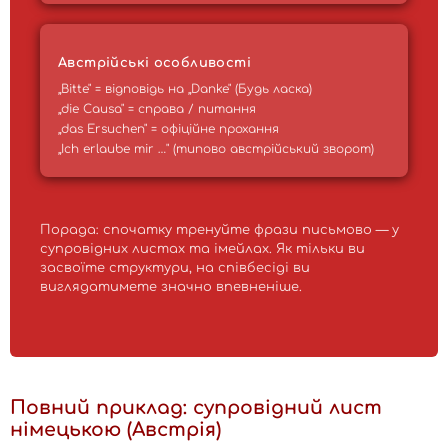
Австрійські особливості
„Bitte" = відповідь на „Danke" (Будь ласка)
„die Causa" = справа / питання
„das Ersuchen" = офіційне прохання
„Ich erlaube mir …" (типово австрійський зворот)
Порада: спочатку тренуйте фрази письмово — у
супровідних листах та імейлах. Як тільки ви
засвоїте структури, на співбесіді ви
виглядатимете значно впевненіше.
Повний приклад: супровідний лист
німецькою (Австрія)