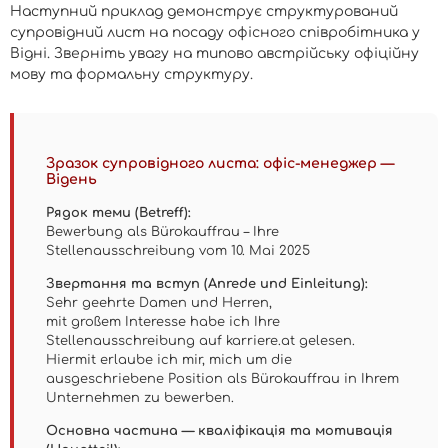
Наступний приклад демонструє структурований
супровідний лист на посаду офісного співробітника у
Відні. Зверніть увагу на типово австрійську офіційну
мову та формальну структуру.
Зразок супровідного листа: офіс-менеджер —
Відень
Рядок теми (Betreff):
Bewerbung als Bürokauffrau – Ihre
Stellenausschreibung vom 10. Mai 2025
Звертання та вступ (Anrede und Einleitung):
Sehr geehrte Damen und Herren,
mit großem Interesse habe ich Ihre
Stellenausschreibung auf karriere.at gelesen.
Hiermit erlaube ich mir, mich um die
ausgeschriebene Position als Bürokauffrau in Ihrem
Unternehmen zu bewerben.
Основна частина — кваліфікація та мотивація