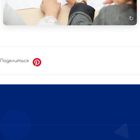
jedoch offen für eine Diskussion über das Gesamtpaket."
↻
Поделиться