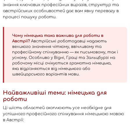
знання ключових професійних виразів, структур та
австрійських особливостей дає вам явну перевагу в
процесі пошуку роботи.
Чому німецька така важлива для роботи в
Австрії?
Австрійські роботодавці надають
великого значення чіткому, ввічливому та
професійному спілкуванню — як письмовому, так і
усному. Особливо у Відні, Граці та Зальцбурзі на
робочому місці очікується грамотна німецька,
яка відрізняється від німецького або
швейцарського варіантів мови.
Найважливіші теми: німецька для
роботи
Ці шість областей охоплюють усе необхідне для
успішного професійного спілкування німецькою мовою
в Австрії: