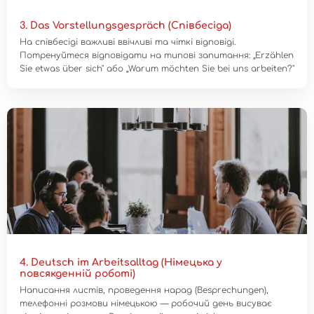
3. Das Vorstellungsgespräch (Співбесіда)
На співбесіді важливі ввічливі та чіткі відповіді.
Потренуйтеся відповідати на типові запитання: „Erzählen
Sie etwas über sich" або „Warum möchten Sie bei uns arbeiten?"
4. Deutsch im Arbeitsalltag (Німецька у
повсякденній роботі)
Написання листів, проведення нарад (Besprechungen),
телефонні розмови німецькою — робочий день висуває