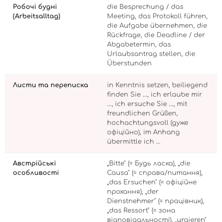
Робочі будні
die Besprechung / das
(Arbeitsalltag)
Meeting, das Protokoll führen,
die Aufgabe übernehmen, die
Rückfrage, die Deadline / der
Abgabetermin, das
Urlaubsantrag stellen, die
Überstunden
Листи та переписка
in Kenntnis setzen, beiliegend
finden Sie …, ich erlaube mir
…, ich ersuche Sie …, mit
freundlichen Grüßen,
hochachtungsvoll (дуже
офіційно), im Anhang
übermittle ich …
Австрійські
„Bitte" (= Будь ласка), „die
особливості
Causa" (= справа/питання),
„das Ersuchen" (= офіційне
прохання), „der
Dienstnehmer" (= працівник),
„das Ressort" (= зона
відповідальності), „urgieren"