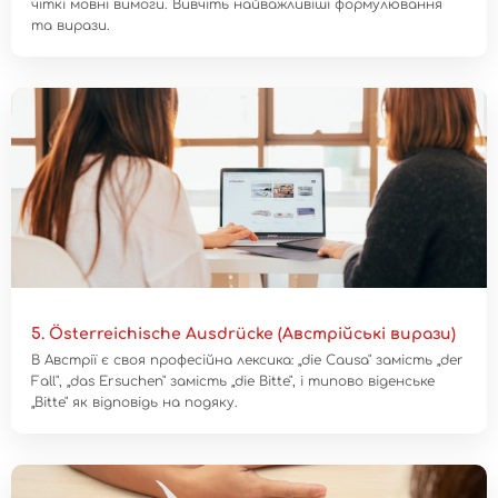
чіткі мовні вимоги. Вивчіть найважливіші формулювання
та вирази.
5. Österreichische Ausdrücke (Австрійські вирази)
В Австрії є своя професійна лексика: „die Causa" замість „der
Fall", „das Ersuchen" замість „die Bitte", і типово віденське
„Bitte" як відповідь на подяку.