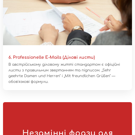
6. Professionelle E-Mails (Ділові листи)
В австрійському діловому житті стандартом є офіційні
листи з правильним звертанням та підписом. „Sehr
geehrte Damen und Herren" і „Mit freundlichen Grüßen" —
обов'язкові формули.
Незамінні фрази для