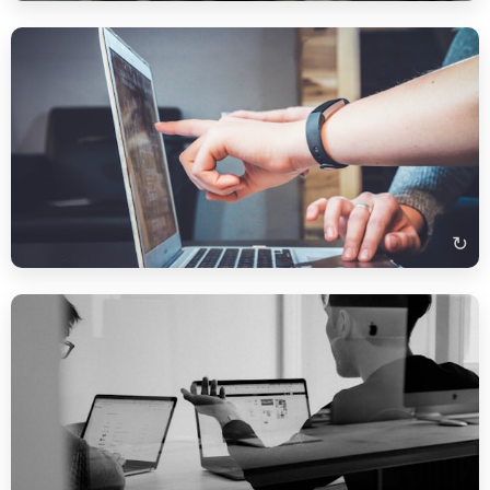
Лист: запит про зустріч (Termin anfragen)
„Sehr geehrte Frau Müller, ich erlaube mir, Sie wegen eines
Gesprächstermins zu kontaktieren. Wären Sie nächste Woche
verfügbar? Mit freundlichen Grüßen, …"
↻
По-австрійськи: „Danke!" → „Bitte!"
" (не „Kein Problem"
Bitte!
В Австрії на „Danke" відповідають „
або „Gern"). На робочому місці це важлива особливість, яка
свідчить про професіоналізм.