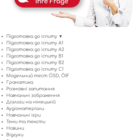
Підготовка до іспиту ▼
Підготовка до іспиту A1
Підготовка до іспиту A2
Підготовка до іспиту B1
Підготовка до іспиту B2
Підготовка до іспиту C1
Модельний тест ÖSD, ÖIF
Граматика
Розмовні запитання
Навчальні зображення
Діалоги на німецькій
Аудіоматеріали
Навчальні ігри
Теми та тексти
Новини
Відгуки