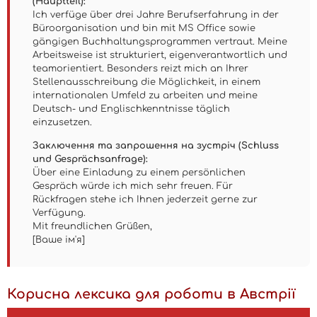
(Hauptteil):
Ich verfüge über drei Jahre Berufserfahrung in der
Büroorganisation und bin mit MS Office sowie
gängigen Buchhaltungsprogrammen vertraut. Meine
Arbeitsweise ist strukturiert, eigenverantwortlich und
teamorientiert. Besonders reizt mich an Ihrer
Stellenausschreibung die Möglichkeit, in einem
internationalen Umfeld zu arbeiten und meine
Deutsch- und Englischkenntnisse täglich
einzusetzen.
Заключення та запрошення на зустріч (Schluss
und Gesprächsanfrage):
Über eine Einladung zu einem persönlichen
Gespräch würde ich mich sehr freuen. Für
Rückfragen stehe ich Ihnen jederzeit gerne zur
Verfügung.
Mit freundlichen Grüßen,
[Ваше ім'я]
Корисна лексика для роботи в Австрії