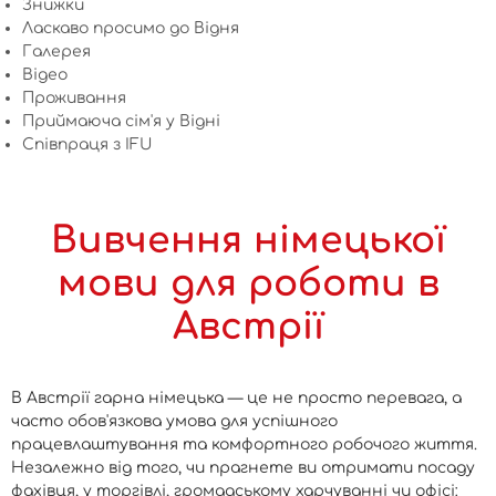
Знижки
Ласкаво просимо до Відня
Галерея
Відео
Проживання
Приймаюча сім'я у Відні
Співпраця з IFU
Вивчення німецької
мови для роботи в
Австрії
В Австрії гарна німецька — це не просто перевага, а
часто обов'язкова умова для успішного
працевлаштування та комфортного робочого життя.
Незалежно від того, чи прагнете ви отримати посаду
фахівця, у торгівлі, громадському харчуванні чи офісі: