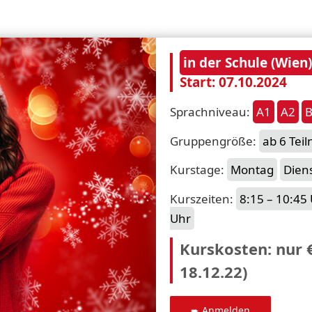
in der Schule (Wien)
Start: 07.10.2024
Sprachniveau:
A1
A2
Gruppengröße:
ab 6 Tei
Kurstage:
Montag
Dien
Kurszeiten:
8:15 – 10:45
Uhr
Kurskosten: nur 
18.12.22)