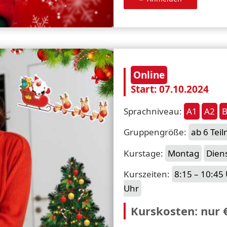
Online
Start: 07.10.2024
Sprachniveau:
A1
A2
Gruppengröße:
ab 6 Tei
Kurstage:
Montag
Dien
Kurszeiten:
8:15 – 10:45
Uhr
Kurskosten: nur 