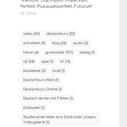
Thema 4. "Das Passiv: Präteritum,
Perfekt, Plusquamperfekt, Futurum"
127531
video (34)
deutschkurs (22)
schreiben (9)
blog (26)
audio (2)
hören (6)
grammatik (157)
dialog (1)
a2 (58)
spiel (1)
b1 (14)
Modeltest (5)
brief (1)
Deutschkurs Wien (1)
Deutschkurs Online (1)
Deutsch lernen mit Filmen (1)
Einkaufen (1)
Studierende teilen ihre Eindrücke: Unsere
Videogalerie (1)