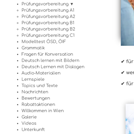
Prüfungsvorbereitung ▼
Prüfungsvorbereitung A1
Prüfungsvorbereitung A2
Prüfungsvorbereitung B1
Prüfungsvorbereitung B2
Prüfungsvorbereitung C1
Modelltest ÖSD, ÖIF
Grammatik
Fragen für Konversation
Deutsch lernen mit Bildern
✔ für
Deutsch Lernen mit Dialogen
✔ we
Audio-Materialien
Lernspiele
✔ für
Topics und Texte
Nachrichten
Bewertungen
Rabattaktionen
Willkommen in Wien
Galerie
Videos
Unterkunft