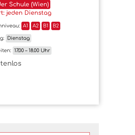
der Schule (Wien)
rt: jeden Dienstag
hniveau:
A1
A2
B1
B2
ag:
Dienstag
iten:
17.00 – 18.00 Uhr
tenlos