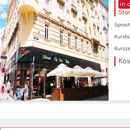
in 
Sta
Sprac
Kurst
Kursze
Kos