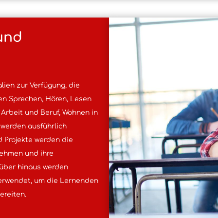
 und
ien zur Verfügung, die
hen Sprechen, Hören, Lesen
 Arbeit und Beruf, Wohnen in
 werden ausführlich
d Projekte werden die
nehmen und ihre
rüber hinaus werden
verwendet, um die Lernenden
ereiten.