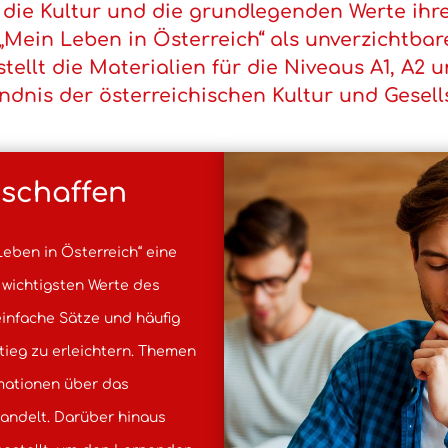
die Kultur und die grundlegenden Werte ihre
Mein Leben in Österreich“ als unverzichtbar
stellt die Materialien für die Niveaus A1, A2 u
dnis der österreichischen Kultur und Gesells
 schaffen
Leben in Österreich“ eine
e wichtigsten Werte des
einfache Sätze und häufig
ieg zu erleichtern. Themen
rmationen über das
andelt. Darüber hinaus