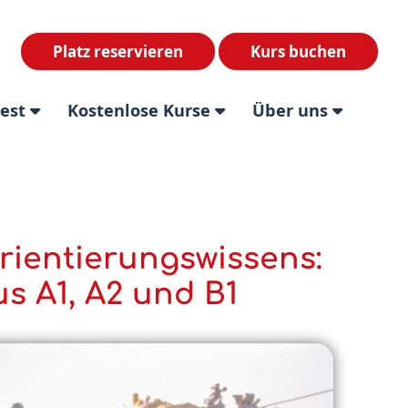
Platz reservieren
Kurs buchen
test
Kostenlose Kurse
Über uns
rientierungswissens:
us A1, A2 und B1