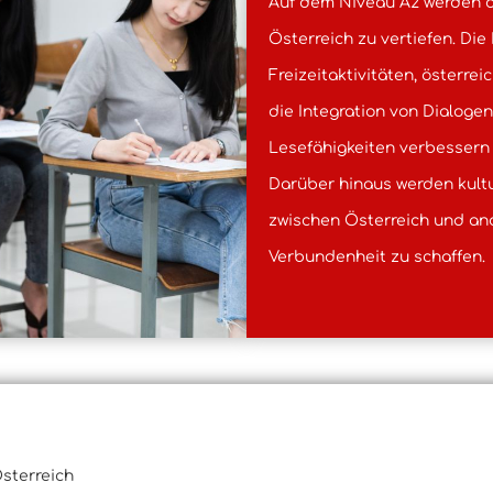
Auf dem Niveau A2 werden d
Österreich zu vertiefen. Di
Freizeitaktivitäten, österr
die Integration von Dialoge
Lesefähigkeiten verbessern 
Darüber hinaus werden kult
zwischen Österreich und an
Verbundenheit zu schaffen.
sterreich