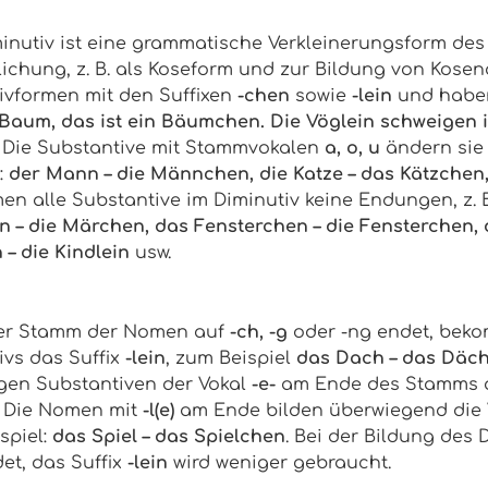
inutiv ist eine grammatische Verkleinerungsform des
lichung, z. B. als Koseform und zur Bildung von Kose
ivformen mit den Suffixen
-chen
sowie
-lein
und haben
n Baum, das ist ein Bäumchen. Die Vöglein schweigen 
)
Die Substantive mit Stammvokalen
a, o, u
ändern sie
:
der Mann – die Männchen, die Katze – das Kätzchen
n alle Substantive im Diminutiv keine Endungen, z. B
 – die Märchen, das Fensterchen – die Fensterchen, 
 – die Kindlein
usw.
er Stamm der Nomen auf
-ch, -g
oder
-ng
endet, beko
ivs das Suffix
-lein
, zum Beispiel
das Dach – das Dächl
igen Substantiven der Vokal
-e-
am Ende des Stamms au
. Die Nomen mit
-l(e)
am Ende bilden überwiegend die 
spiel:
das Spiel – das Spielchen
. Bei der Bildung des 
et, das Suffix
-lein
wird weniger gebraucht.