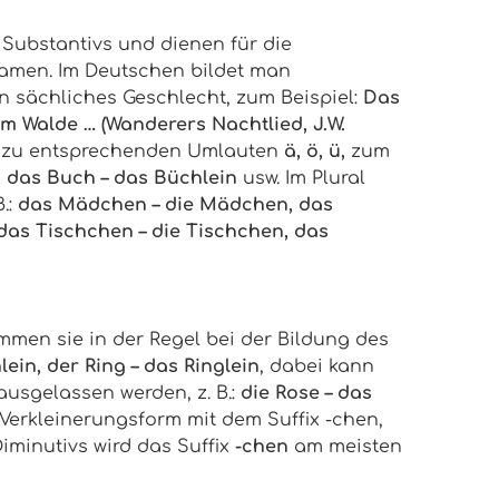
 Substantivs und dienen für die
namen. Im Deutschen bildet man
 sächliches Geschlecht, zum Beispiel:
Das
im Walde … (Wanderers Nachtlied, J.W.
 zu entsprechenden Umlauten
ä, ö, ü,
zum
, das Buch – das Büchlein
usw. Im Plural
.:
das Mädchen – die Mädchen, das
das Tischchen – die Tischchen, das
mmen sie in der Regel bei der Bildung des
ein, der Ring – das Ringlein
, dabei kann
sgelassen werden, z. B.:
die Rose – das
Verkleinerungsform mit dem Suffix
-chen
,
Diminutivs wird das Suffix
-chen
am meisten