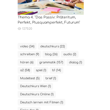
Thema 4. "Das Passiv: Präteritum,
Perfekt, Plusquamperfekt, Futurum"
127520
video (34)
deutschkurs (22)
schreiben (9)
blog (26)
audio (2)
hören (6)
grammatik (157)
dialog (1)
a2 (58)
spiel (1)
b1 (14)
Modeltest (5)
brief (1)
Deutschkurs Wien (1)
Deutschkurs Online (1)
Deutsch lernen mit Filmen (1)