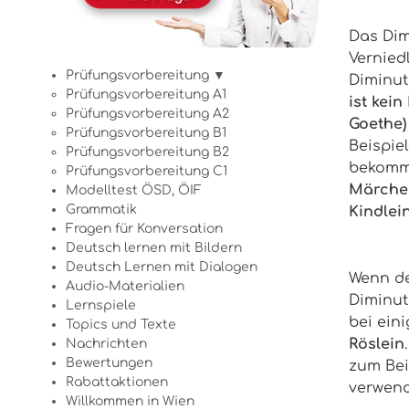
Das Dim
Vernied
Prüfungsvorbereitung ▼
Diminut
Prüfungsvorbereitung A1
ist kei
Prüfungsvorbereitung A2
Goethe
Prüfungsvorbereitung B1
Beispiel
Prüfungsvorbereitung B2
bekomme
Prüfungsvorbereitung C1
Märchen
Modelltest ÖSD, ÖIF
Grammatik
Kindlein
Fragen für Konversation
Deutsch lernen mit Bildern
Deutsch Lernen mit Dialogen
Wenn d
Audio-Materialien
Diminut
Lernspiele
bei ein
Topics und Texte
Röslein
Nachrichten
Bewertungen
zum Bei
Rabattaktionen
verwend
Willkommen in Wien