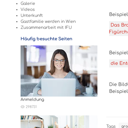
Galerie
Videos
Beispie
Unterkunft
Gastfamilie werden in Wien
Das Bro
Zusammenarbeit mit IFU
Figürche
Häufig besuchte Seiten
Beispie
die Ent
Die Bil
Beispiel
Anmeldung
298731
Tags
gra