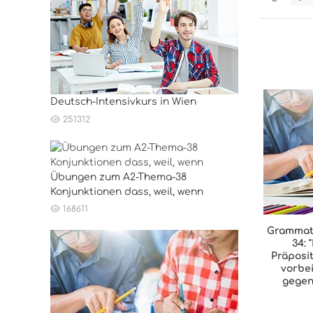
Deutsch-Intensivkurs in Wien
251312
Übungen zum A2-Thema-38
Konjunktionen dass, weil, wenn
168611
Grammat
34: 
Präposit
vorbei
gegen