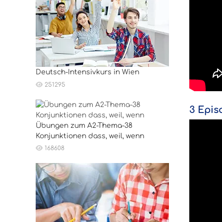
Deutsch-Intensivkurs in Wien
251295
3 Epis
Übungen zum A2-Thema-38
Konjunktionen dass, weil, wenn
168608