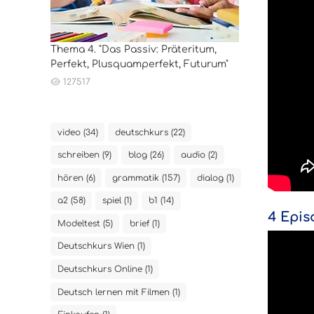
Thema 4. "Das Passiv: Präteritum,
Perfekt, Plusquamperfekt, Futurum"
127517
video (34)
deutschkurs (22)
schreiben (9)
blog (26)
audio (2)
hören (6)
grammatik (157)
dialog (1)
a2 (58)
spiel (1)
b1 (14)
4 Epis
Modeltest (5)
brief (1)
Deutschkurs Wien (1)
Deutschkurs Online (1)
Deutsch lernen mit Filmen (1)