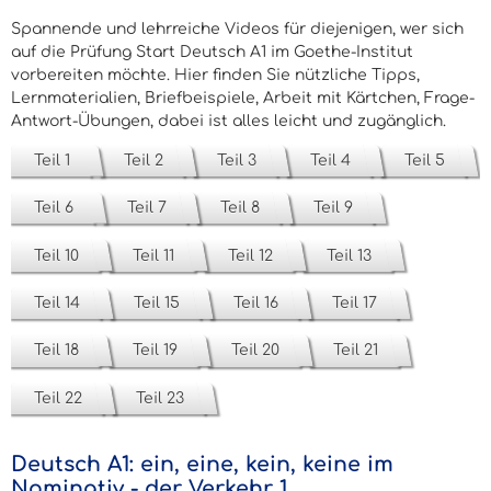
Spannende und lehrreiche Videos für diejenigen, wer sich
auf die Prüfung Start Deutsch A1 im Goethe-Institut
vorbereiten möchte. Hier finden Sie nützliche Tipps,
Lernmaterialien, Briefbeispiele, Arbeit mit Kärtchen, Frage-
Antwort-Übungen, dabei ist alles leicht und zugänglich.
Teil 1
Teil 2
Teil 3
Teil 4
Teil 5
Teil 6
Teil 7
Teil 8
Teil 9
Teil 10
Teil 11
Teil 12
Teil 13
Teil 14
Teil 15
Teil 16
Teil 17
Teil 18
Teil 19
Teil 20
Teil 21
Teil 22
Teil 23
Deutsch A1: ein, eine, kein, keine im
Nominativ - der Verkehr 1