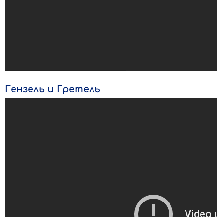
Гензель и Гретель