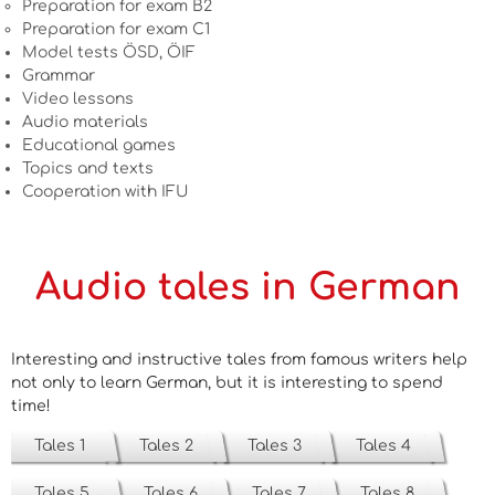
Preparation for exam B2
Preparation for exam C1
Model tests ÖSD, ÖIF
Grammar
Video lessons
Audio materials
Educational games
Topics and texts
Cooperation with IFU
Audio tales in German
Interesting and instructive tales from famous writers help
not only to learn German, but it is interesting to spend
time!
Tales 1
Tales 2
Tales 3
Tales 4
Tales 5
Tales 6
Tales 7
Tales 8