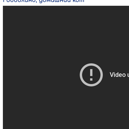
Гобболино, домашний кот