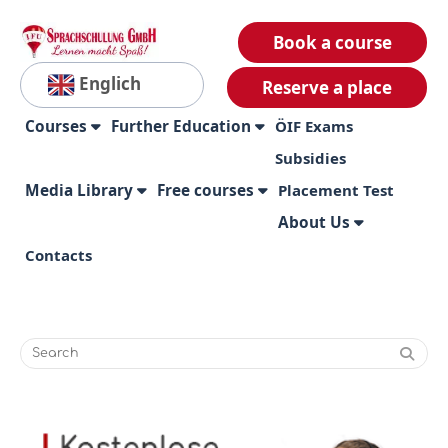
Book a course
Englich
Reserve a place
Courses
Further Education
ÖIF Exams
Subsidies
Media Library
Free courses
Placement Test
About Us
Contacts