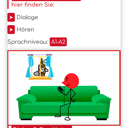
hier finden Sie:
➤
Dialoge
➤
Hören
Sprachniveau:
A1-A2