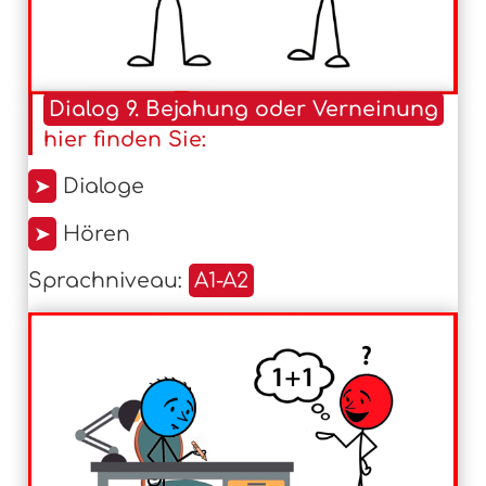
Dialog 9. Bejahung oder Verneinung
hier finden Sie:
➤
Dialoge
➤
Hören
Sprachniveau:
A1-A2