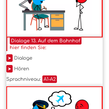
Dialoge 13. Auf dem Bahnhof
hier finden Sie:
➤
Dialoge
➤
Hören
Sprachniveau:
A1-A2