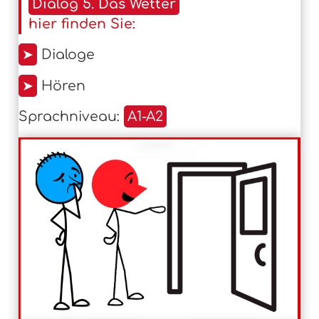
Dialog 5. Das Wetter
hier finden Sie:
➤
Dialoge
➤
Hören
Sprachniveau:
A1-A2