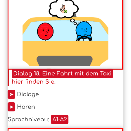
Dialog 18. Eine Fahrt mit dem Taxi
hier finden Sie:
➤
Dialoge
➤
Hören
Sprachniveau:
A1-A2