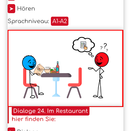
➤
Hören
Sprachniveau:
A1-A2
Dialoge 24. Im Restaurant
hier finden Sie: