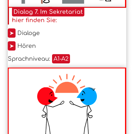
Dialog 7. Im Sekretariat
hier finden Sie:
➤
Dialoge
➤
Hören
Sprachniveau:
A1-A2