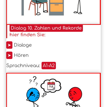
Dialog 10. Zahlen und Rekorde
hier finden Sie:
➤
Dialoge
➤
Hören
Sprachniveau:
A1-A2