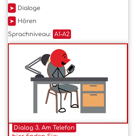
➤
Dialoge
➤
Hören
Sprachniveau:
A1-A2
Dialog 3. Am Telefon