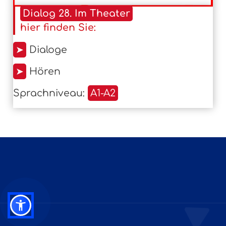
Dialog 28. Im Theater
hier finden Sie:
➤
Dialoge
➤
Hören
Sprachniveau:
A1-A2