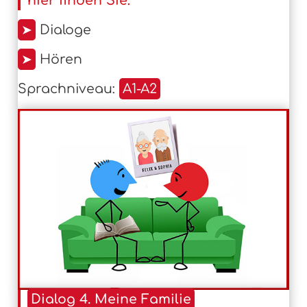
hier finden Sie:
➤
Dialoge
➤
Hören
Sprachniveau:
A1-A2
Dialog 4. Meine Familie