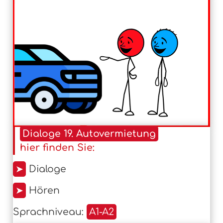
Dialoge 19. Autovermietung
hier finden Sie:
➤
Dialoge
➤
Hören
Sprachniveau:
A1-A2