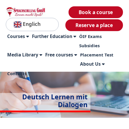
Book a course
Englich
Reserve a place
Courses
Further Education
ÖIF Exams
Subsidies
Media Library
Free courses
Placement Test
About Us
Contacts
Deutsch Lernen mit
Dialogen