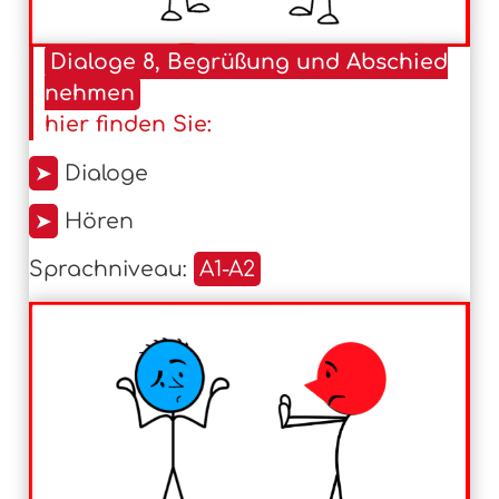
Dialoge 8, Begrüßung und Abschied
nehmen
hier finden Sie:
➤
Dialoge
➤
Hören
Sprachniveau:
A1-A2