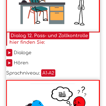
Dialog 12. Pass- und Zollkontrolle
hier finden Sie:
➤
Dialoge
➤
Hören
Sprachniveau:
A1-A2