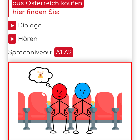
aus Österreich kaufen
hier finden Sie:
➤
Dialoge
➤
Hören
Sprachniveau:
A1-A2