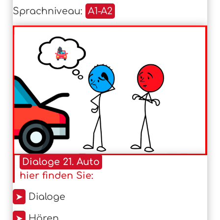
Sprachniveau:
A1-A2
Dialoge 21. Auto
hier finden Sie:
➤
Dialoge
➤
Hören