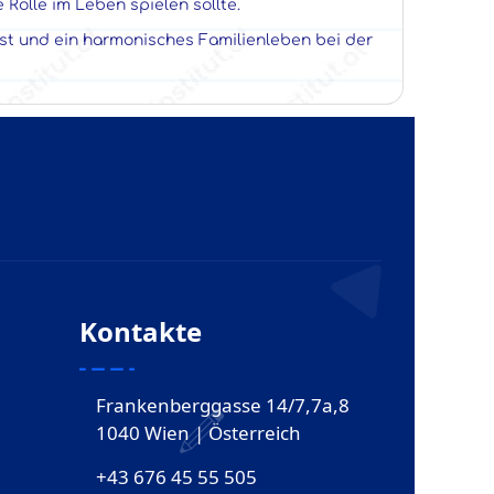
 Rolle im Leben spielen sollte.
st und ein harmonisches Familienleben bei der
Kontakte
Frankenberggasse 14/7,7a,8
1040 Wien | Österreich
+43 676 45 55 505