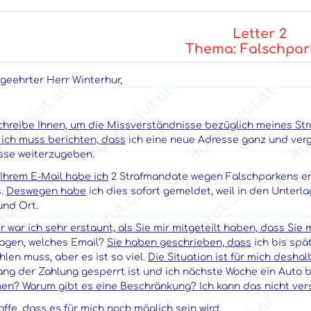
Letter 2
Thema: Falschpar
geehrter Herr Winterhur,
schreibe Ihnen, um die Missverständnisse bezüglich meines St
 ich muss berichten, dass
ich eine neue Adresse ganz und ve
sse weiterzugeben.
 Ihrem E-Mail habe ich
2 Strafmandate wegen Falschparkens erh
s.
Deswegen habe
ich dies sofort gemeldet, weil in den Unterl
und Ort.
 war ich sehr erstaunt, als Sie mir mitgeteilt haben, dass Sie 
sagen, welches Email?
Sie haben geschrieben, dass
ich bis spä
len muss, aber es ist so viel.
Die Situation ist für mich desha
ang der Zahlung gesperrt ist und ich nächste Woche ein Auto 
en? Warum gibt es eine Beschränkung? Ich kann das nicht ver
offe, dass es für mich noch möglich sein wird.