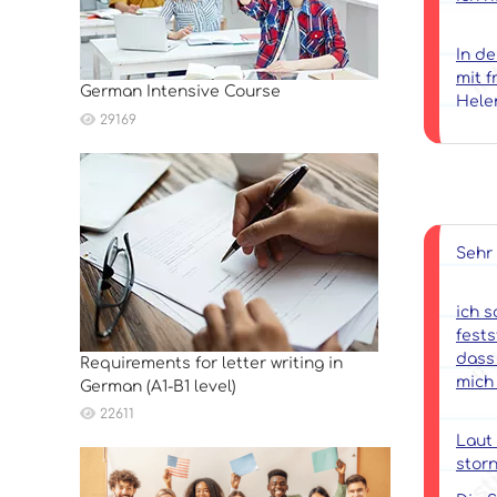
In de
mit 
German Intensive Course
Hele
29169
Sehr
ich 
fests
dass
Requirements for letter writing in
mich
German (A1-B1 level)
22611
Laut
storn