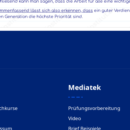
ließend kann man sagen, dass die Arbeit für alle eine wichtige
mmenfassend lässt sich also erkennen, dass
ein guter Verdien
n Generation die höchste Priorität sind.
Mediatek
chkurse
Prüfungsvorbereitung
Video
essum
Brief Beispiele