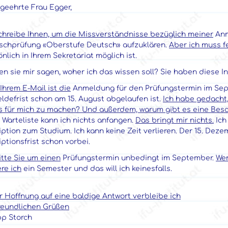
 geehrte Frau Egger,
schreibe Ihnen, um die Missverständnisse bezüglich meiner
Anm
schprüfung «Oberstufe Deutsch» aufzuklären.
Aber ich muss f
nlich in Ihrem Sekretariat möglich ist.
n sie mir sagen, woher ich das wissen soll? Sie haben diese I
Ihrem E-Mail ist die
Anmeldung für den Prüfungstermin im Sept
ldefrist schon am 15. August abgelaufen ist.
Ich habe gedacht
s für mich zu machen? Und außerdem, warum gibt es eine Besc
 Warteliste kann ich nichts anfangen.
Das bringt mir nichts.
Ich
iption zum Studium. Ich kann keine Zeit verlieren. Der 15. Dezem
iptionsfrist schon vorbei.
itte Sie um einen
Prüfungstermin unbedingt im September.
Wen
ere ich
ein Semester und das will ich keinesfalls.
r Hoffnung auf eine baldige Antwort verbleibe ich
freundlichen Grüßen
pp Storch