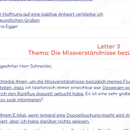
r Hoffnung auf eine baldige Antwort verbleibe ich
freundlichen Grüßen
na Egger
Letter 3
Thema: Die Missverständnisse bez
 geehrter Herr Schneider,
schreibe Ihnen, um die Missverständnisse bezüglich meines Fl
tellen, dass
ich telefonisch immer erreichbar war.
Deswegen war 
 ich den Rückflug doppelt gebucht habe.
Es ist eine sehr groß
 so spät informieren
?
 Ihrem E-Mail, wenn jemand eine Doppelbuchung macht wird di
iert, aber ich habe darüber nichts gelesen.