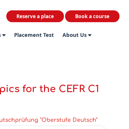
Reserve a place
Book a course
s
Placement Test
About Us
pics for the CEFR C1
utschprüfung "Oberstufe Deutsch"