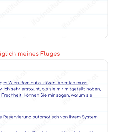
üglich meines Fluges
uges Wien-Rom aufzuklären. Aber ich muss
ich sehr erstaunt, als sie mir mitgeteilt haben,
e Frechheit.
Können Sie mir sagen, warum sie
e Reservierung automatisch von Ihrem System