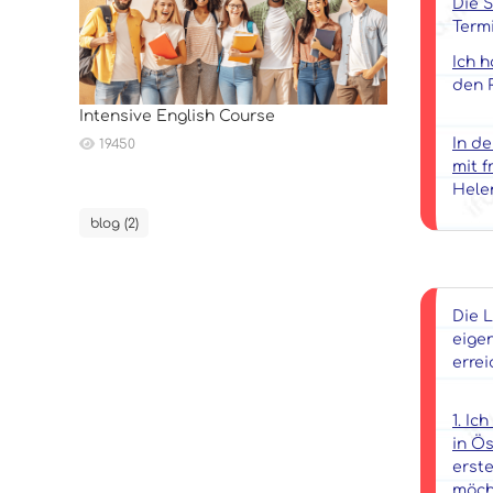
Die S
Termi
Ich h
den 
Intensive English Course
In de
19450
mit 
Hele
blog (2)
Die L
eige
erre
1. Ic
in Ös
erste
möch