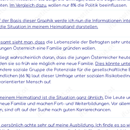
ten.
Im Vergleich dazu
, wollen nur 8% die Politik beeinflussen.
f der Basis dieser Graphik werde ich nun die Informationen i
die Situation in meinem Heimatland darstellen.
esamt sieht man, dass
die Lebensziele der Befragten sehr unte
ungen Österreich eine Familie gründen wollen.
liegt wahrscheinlich daran, dass die jungen Österreicher heut
en sie so früh wie möglich eine neue Familie.
Dies könnte unt
ndere soziale Gruppe die Potenziale für die gesellschaftliche
dlichen (66 %) laut dieser Umfrage unter sozialen Risikobedin
orientierter Mensch auf.
meinem Heimatland ist die Situation ganz ähnlich.
Die Leute u
 neue Familie und machen Fort- und Weiterbildungen. Vor alle
n, sind oft auf der Suche nach guten Karrierechancen.
h persönlich achte sehr auf meine Ausbildung. Ich finde es so w