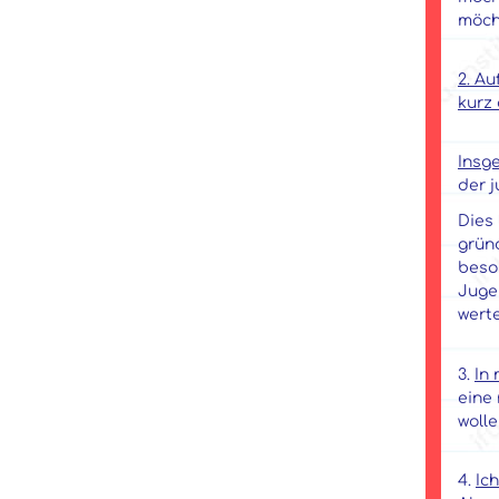
möch
2. Au
kurz 
Insg
der j
Dies 
gründ
beso
Jugen
werte
3.
In 
eine
wolle
4.
Ic