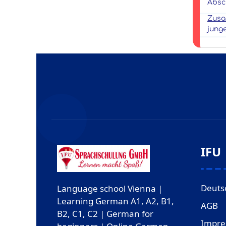
Absch
Zusa
junge
IFU
Deuts
Language school Vienna |
Learning German A1, A2, B1,
AGB
B2, C1, C2 | German for
Impr