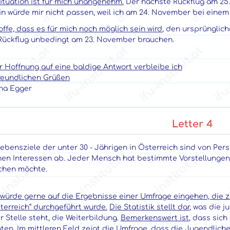
ituation ist für mich unangenehm.
Der nächste Rückflug am 25.
n würde mir nicht passen, weil ich am 24. November bei einem
offe, dass es für mich noch möglich sein wird
, den ursprünglic
Rückflug unbedingt am 23. November brauchen.
r Hoffnung auf eine baldige Antwort verbleibe ich
freundlichen Grüßen
na Egger
Letter 4
ebensziele der unter 30 - Jährigen in Österreich sind von Pe
nen Interessen ab. Jeder Mensch hat bestimmte Vorstellungen
ichen möchte.
h würde gerne auf die Ergebnisse einer Umfrage eingehen, die
terreich“ durchgeführt wurde.
Die Statistik stellt dar
, was die 
r Stelle steht, die Weiterbildung.
Bemerkenswert ist
, dass sich
ten. Im mittleren Feld zeigt die Umfrage, dass die Jugendlich