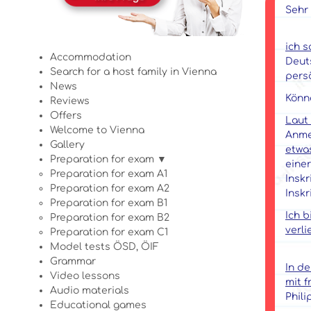
Sehr
ich 
Accommodation
Deut
Search for a host family in Vienna
persö
News
Könne
Reviews
Offers
Laut 
Welcome to Vienna
Anme
Gallery
etwa
Preparation for exam ▼
einer
Preparation for exam A1
Inskr
Preparation for exam A2
Inskr
Preparation for exam B1
Ich b
Preparation for exam B2
verli
Preparation for exam C1
Model tests ÖSD, ÖIF
Grammar
In de
Video lessons
mit 
Audio materials
Phili
Educational games