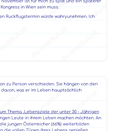
 November ist für mich zu spät und ein späterer
 Kongress in Wien sein muss.
hen Ruckflugstermin würde wahryunehmen. Ich
rson zu Person verschieden. Sie hängen von den
 davon, was er im Leben hauptsächlich
 zum Thema „Lebensziele der unter 30 - Jährigen
jungen Leute in ihrem Leben machen möchten. An
 die jungen Österreicher (66%) weiterbilden
en die vollen Zügen ihres Lebens genießen