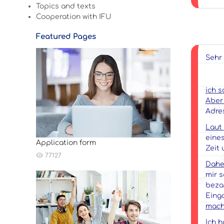
Topics and texts
Cooperation with IFU
Featured Pages
Sehr 
ich 
Aber
Adre
Laut
eine
Application form
Zeit 
77127
Daher
mir 
bezah
Eing
mach
Ich h