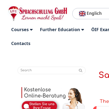
Englich
Courses
Further Education
ÖIF Exa
Contacts
Sa
The